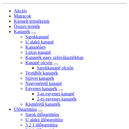
Akciós
Matracok
Kiemelt termékeink
Összes termék
Kanapék
Sarokkanapé
U alakú kanapé
Kanapéágy
Luxus kanapé
Kanapék nagy színválasztékban
Kanapé olcsón
Sarokkanapé olcsón
Textilbőr kanapék
Szövet kanapék
Nagyméretű kanapé
Egyenes kanapék
3-as egyenes kanapé
2-es egyenes kanapék
Kisméretű kanapék
Ülőgarnitúra
Sarok ülőgarnitúra
U alakú ülőgarnitúra
3 2 1 ülőgarnitúra