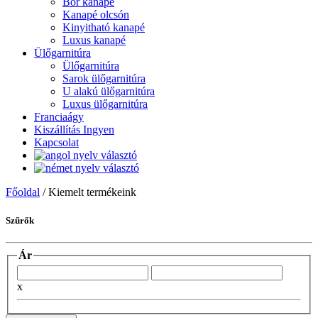
Bőr kanapé
Kanapé olcsón
Kinyitható kanapé
Luxus kanapé
Ülőgarnitúra
Ülőgarnitúra
Sarok ülőgarnitúra
U alakú ülőgarnitúra
Luxus ülőgarnitúra
Franciaágy
Kiszállítás Ingyen
Kapcsolat
Főoldal
/
Kiemelt termékeink
Szűrők
Ár
x