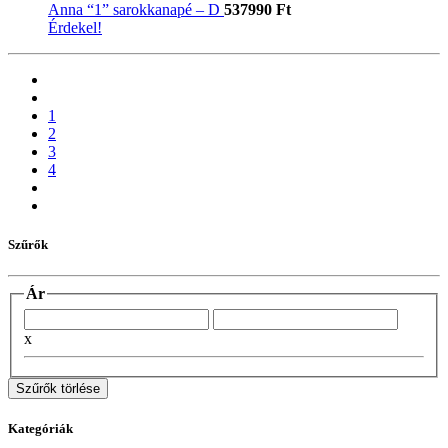
Anna “1” sarokkanapé – D
537990 Ft
Érdekel!
1
2
3
4
Szűrők
Ár
x
Szűrők törlése
Kategóriák