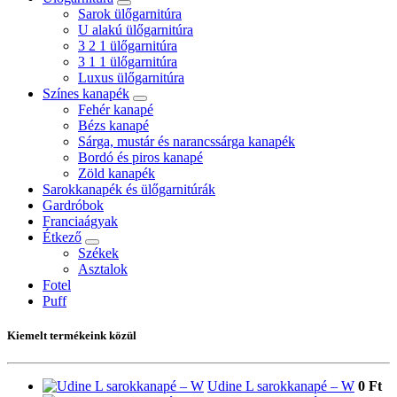
Sarok ülőgarnitúra
U alakú ülőgarnitúra
3 2 1 ülőgarnitúra
3 1 1 ülőgarnitúra
Luxus ülőgarnitúra
Színes kanapék
Fehér kanapé
Bézs kanapé
Sárga, mustár és narancssárga kanapék
Bordó és piros kanapé
Zöld kanapék
Sarokkanapék és ülőgarnitúrák
Gardróbok
Franciaágyak
Étkező
Székek
Asztalok
Fotel
Puff
Kiemelt termékeink közül
Udine L sarokkanapé – W
0 Ft