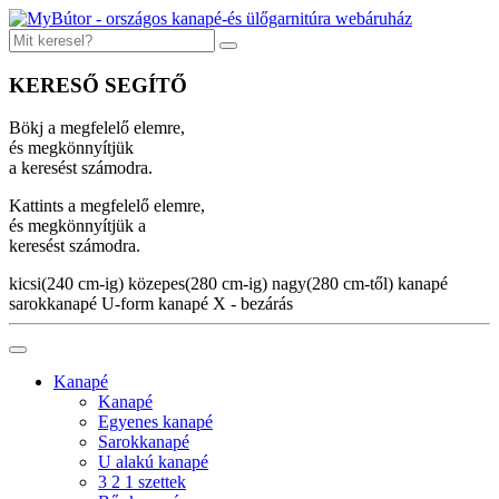
KERESŐ SEGÍTŐ
Bökj a megfelelő elemre,
és megkönnyítjük
a keresést számodra.
Kattints a megfelelő elemre,
és megkönnyítjük a
keresést számodra.
kicsi(240 cm-ig)
közepes(280 cm-ig)
nagy(280 cm-től)
kanapé
sarokkanapé
U-form kanapé
X - bezárás
Kanapé
Kanapé
Egyenes kanapé
Sarokkanapé
U alakú kanapé
3 2 1 szettek