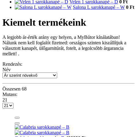
Velen 1 sarokkanapé – D
0 Ft
Salona L sarokkanapé – W
0 Ft
Kiemelt termékeink
A legjobb ár-érték arány egy helyen, a MyBútor kínálatában!
Nálunk nem kell foglalót fizetned: országos szinten kiszállítjuk a
választott kanapét, ülőgarnitúrát, fotelt, a legolcsóbb árgarancia
mellett! .
Rendezés:
Név
Összesen
68
Mutass:
21