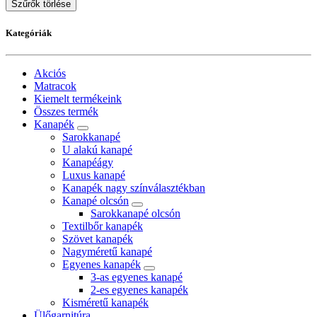
Szűrők törlése
Kategóriák
Akciós
Matracok
Kiemelt termékeink
Összes termék
Kanapék
Sarokkanapé
U alakú kanapé
Kanapéágy
Luxus kanapé
Kanapék nagy színválasztékban
Kanapé olcsón
Sarokkanapé olcsón
Textilbőr kanapék
Szövet kanapék
Nagyméretű kanapé
Egyenes kanapék
3-as egyenes kanapé
2-es egyenes kanapék
Kisméretű kanapék
Ülőgarnitúra