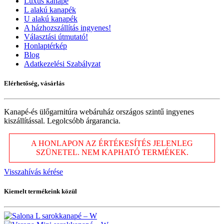
Luxus kanapé
L alakú kanapék
U alakú kanapék
A házhozszállítás ingyenes!
Választási útmutató!
Honlaptérkép
Blog
Adatkezelési Szabályzat
Elérhetőség, vásárlás
Kanapé-és ülőgarnitúra webáruház országos szintű ingyenes
kiszállítással. Legolcsóbb árgarancia.
A HONLAPON AZ ÉRTÉKESÍTÉS JELENLEG
SZÜNETEL. NEM KAPHATÓ TERMÉKEK.
Visszahívás kérése
Kiemelt termékeink közül