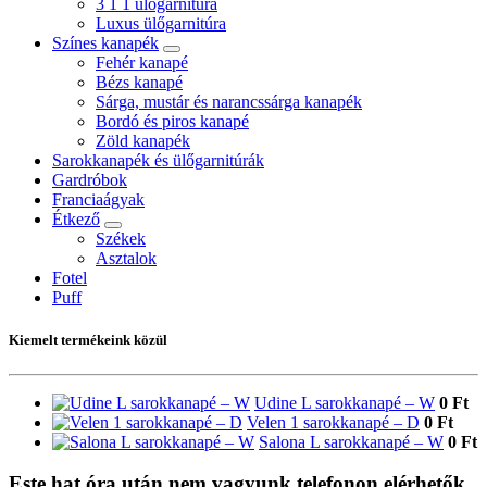
3 1 1 ülőgarnitúra
Luxus ülőgarnitúra
Színes kanapék
Fehér kanapé
Bézs kanapé
Sárga, mustár és narancssárga kanapék
Bordó és piros kanapé
Zöld kanapék
Sarokkanapék és ülőgarnitúrák
Gardróbok
Franciaágyak
Étkező
Székek
Asztalok
Fotel
Puff
Kiemelt termékeink közül
Udine L sarokkanapé – W
0 Ft
Velen 1 sarokkanapé – D
0 Ft
Salona L sarokkanapé – W
0 Ft
Este hat óra után nem vagyunk telefonon elérhetők.