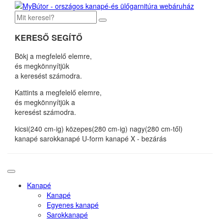
KERESŐ SEGÍTŐ
Bökj a megfelelő elemre,
és megkönnyítjük
a keresést számodra.
Kattints a megfelelő elemre,
és megkönnyítjük a
keresést számodra.
kicsi(240 cm-ig)
közepes(280 cm-ig)
nagy(280 cm-től)
kanapé
sarokkanapé
U-form kanapé
X - bezárás
Kanapé
Kanapé
Egyenes kanapé
Sarokkanapé