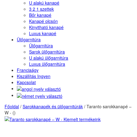
U alakú kanapé
3 2 1 szettek
Bőr kanapé
Kanapé olcsón
Kinyitható kanapé
Luxus kanapé
Ülőgarnitúra
Ülőgarnitúra
Sarok ülőgarnitúra
U alakú ülőgarnitúra
Luxus ülőgarnitúra
Franciaágy
Kiszállítás Ingyen
Kapcsolat
Főoldal
/
Sarokkanapék és ülőgarnitúrák
/
Taranto sarokkanapé –
W - ()