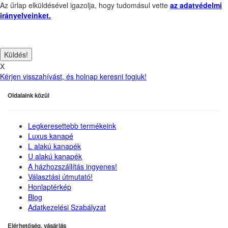
Az űrlap elküldésével igazolja, hogy tudomásul vette
az adatvédelmi
irányelveinket.
X
Kérjen visszahívást, és holnap keresni fogjuk!
Oldalaink közül
Legkeresettebb termékeink
Luxus kanapé
L alakú kanapék
U alakú kanapék
A házhozszállítás ingyenes!
Választási útmutató!
Honlaptérkép
Blog
Adatkezelési Szabályzat
Elérhetőség, vásárlás