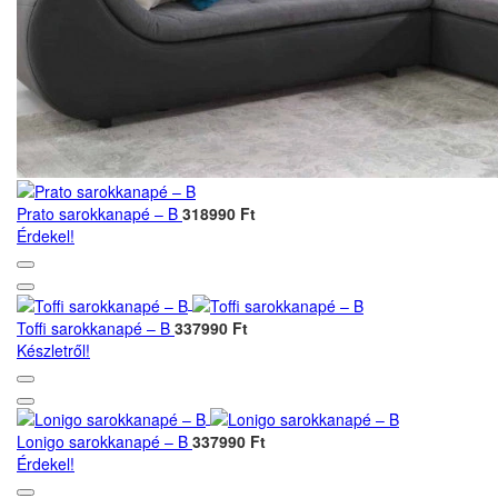
Prato sarokkanapé – B
318990 Ft
Érdekel!
Toffi sarokkanapé – B
337990 Ft
Készletről!
Lonigo sarokkanapé – B
337990 Ft
Érdekel!