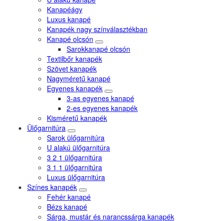
Kanapéágy
Luxus kanapé
Kanapék nagy színválasztékban
Kanapé olcsón
Sarokkanapé olcsón
Textilbőr kanapék
Szövet kanapék
Nagyméretű kanapé
Egyenes kanapék
3-as egyenes kanapé
2-es egyenes kanapék
Kisméretű kanapék
Ülőgarnitúra
Sarok ülőgarnitúra
U alakú ülőgarnitúra
3 2 1 ülőgarnitúra
3 1 1 ülőgarnitúra
Luxus ülőgarnitúra
Színes kanapék
Fehér kanapé
Bézs kanapé
Sárga, mustár és narancssárga kanapék