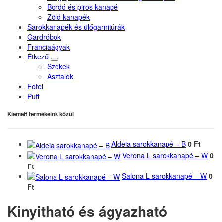
Bordó és piros kanapé
Zöld kanapék
Sarokkanapék és ülőgarnitúrák
Gardróbok
Franciaágyak
Étkező
Székek
Asztalok
Fotel
Puff
Kiemelt termékeink közül
Aldeia sarokkanapé – B
0 Ft
Verona L sarokkanapé – W
0
Ft
Salona L sarokkanapé – W
0
Ft
Kinyitható és ágyazható