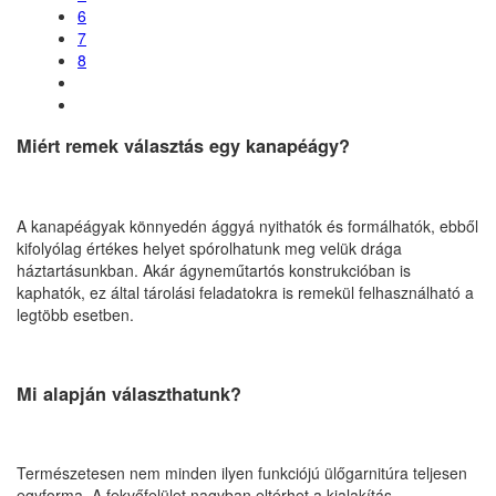
6
7
8
Miért remek választás egy kanapéágy?
A kanapéágyak könnyedén ággyá nyithatók és formálhatók, ebből
kifolyólag értékes helyet spórolhatunk meg velük drága
háztartásunkban. Akár ágyneműtartós konstrukcióban is
kaphatók, ez által tárolási feladatokra is remekül felhasználható a
legtöbb esetben.
Mi alapján választhatunk?
Természetesen nem minden ilyen funkciójú ülőgarnitúra teljesen
egyforma. A fekvőfelület nagyban eltérhet a kialakítás