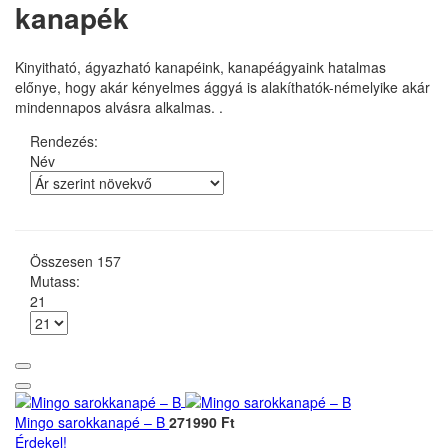
kanapék
Kinyitható, ágyazható kanapéink, kanapéágyaink hatalmas
előnye, hogy akár kényelmes ággyá is alakíthatók-némelyike akár
mindennapos alvásra alkalmas. .
Rendezés:
Név
Összesen
157
Mutass:
21
Mingo sarokkanapé – B
271990 Ft
Érdekel!