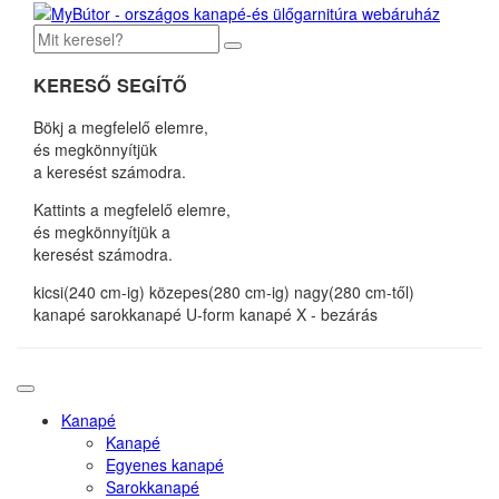
KERESŐ SEGÍTŐ
Bökj a megfelelő elemre,
és megkönnyítjük
a keresést számodra.
Kattints a megfelelő elemre,
és megkönnyítjük a
keresést számodra.
kicsi(240 cm-ig)
közepes(280 cm-ig)
nagy(280 cm-től)
kanapé
sarokkanapé
U-form kanapé
X - bezárás
Kanapé
Kanapé
Egyenes kanapé
Sarokkanapé