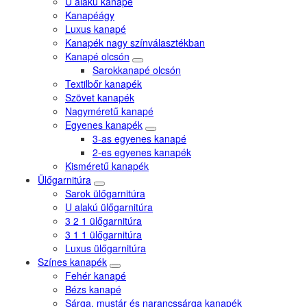
U alakú kanapé
Kanapéágy
Luxus kanapé
Kanapék nagy színválasztékban
Kanapé olcsón
Sarokkanapé olcsón
Textilbőr kanapék
Szövet kanapék
Nagyméretű kanapé
Egyenes kanapék
3-as egyenes kanapé
2-es egyenes kanapék
Kisméretű kanapék
Ülőgarnitúra
Sarok ülőgarnitúra
U alakú ülőgarnitúra
3 2 1 ülőgarnitúra
3 1 1 ülőgarnitúra
Luxus ülőgarnitúra
Színes kanapék
Fehér kanapé
Bézs kanapé
Sárga, mustár és narancssárga kanapék