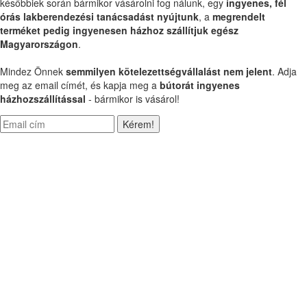
későbbiek során bármikor vásárolni fog nálunk, egy
ingyenes, fél
órás lakberendezési tanácsadást nyújtunk
, a
megrendelt
terméket pedig ingyenesen házhoz szállítjuk egész
Magyarországon
.
Mindez Önnek
semmilyen kötelezettségvállalást nem jelent
. Adja
meg az email címét, és kapja meg a
bútorát ingyenes
házhozszállítással
- bármikor is vásárol!