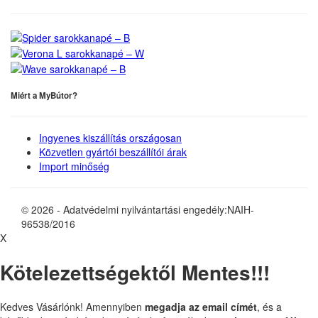
Miért a MyBútor?
Ingyenes kiszállítás országosan
Közvetlen gyártói beszállítói árak
Import minőség
© 2026 - Adatvédelmi nyilvántartási engedély:NAIH-
96538/2016
X
Kötelezettségektől Mentes!!!
Kedves Vásárlónk! Amennyiben
megadja az email címét
, és a