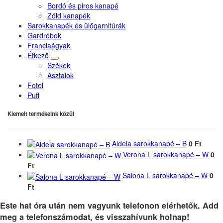
Bordó és piros kanapé
Zöld kanapék
Sarokkanapék és ülőgarnitúrák
Gardróbok
Franciaágyak
Étkező
Székek
Asztalok
Fotel
Puff
Kiemelt termékeink közül
Aldeia sarokkanapé – B
0 Ft
Verona L sarokkanapé – W
0
Ft
Salona L sarokkanapé – W
0
Ft
Este hat óra után nem vagyunk telefonon elérhetők. Add
meg a telefonszámodat, és visszahívunk holnap!