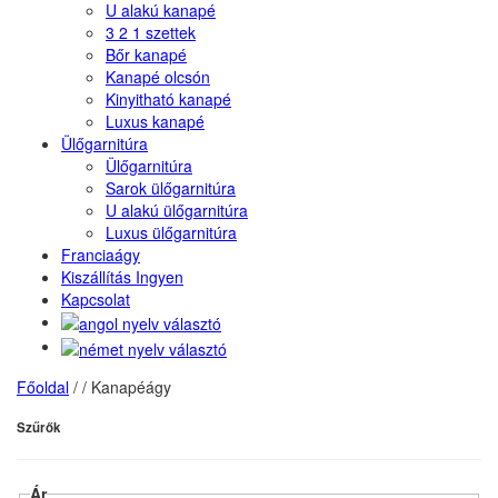
U alakú kanapé
3 2 1 szettek
Bőr kanapé
Kanapé olcsón
Kinyitható kanapé
Luxus kanapé
Ülőgarnitúra
Ülőgarnitúra
Sarok ülőgarnitúra
U alakú ülőgarnitúra
Luxus ülőgarnitúra
Franciaágy
Kiszállítás Ingyen
Kapcsolat
Főoldal
/
/
Kanapéágy
Szűrők
Ár