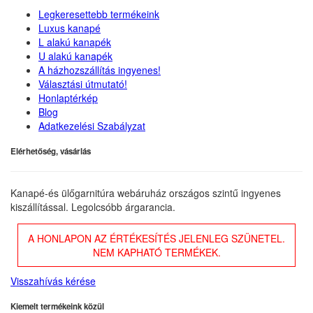
Legkeresettebb termékeink
Luxus kanapé
L alakú kanapék
U alakú kanapék
A házhozszállítás ingyenes!
Választási útmutató!
Honlaptérkép
Blog
Adatkezelési Szabályzat
Elérhetőség, vásárlás
Kanapé-és ülőgarnitúra webáruház országos szintű ingyenes
kiszállítással. Legolcsóbb árgarancia.
A HONLAPON AZ ÉRTÉKESÍTÉS JELENLEG SZÜNETEL.
NEM KAPHATÓ TERMÉKEK.
Visszahívás kérése
Kiemelt termékeink közül