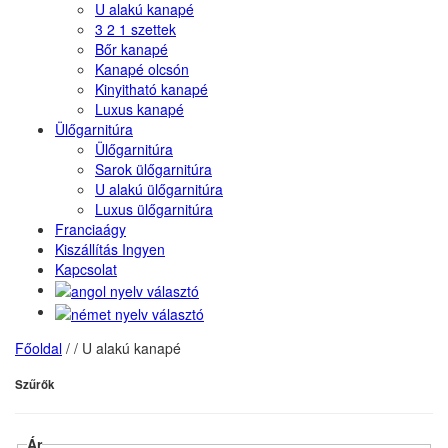
U alakú kanapé
3 2 1 szettek
Bőr kanapé
Kanapé olcsón
Kinyitható kanapé
Luxus kanapé
Ülőgarnitúra
Ülőgarnitúra
Sarok ülőgarnitúra
U alakú ülőgarnitúra
Luxus ülőgarnitúra
Franciaágy
Kiszállítás Ingyen
Kapcsolat
Főoldal
/
/
U alakú kanapé
Szűrők
Ár