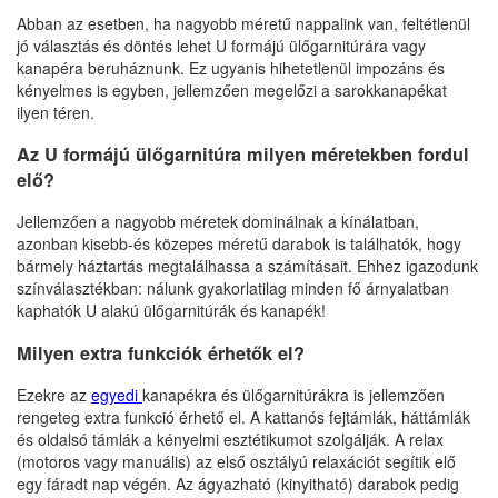
Abban az esetben, ha nagyobb méretű nappalink van, feltétlenül
jó választás és döntés lehet U formájú ülőgarnitúrára vagy
kanapéra beruháznunk. Ez ugyanis hihetetlenül impozáns és
kényelmes is egyben, jellemzően megelőzi a sarokkanapékat
ilyen téren.
Az U formájú ülőgarnitúra milyen méretekben fordul
elő?
Jellemzően a nagyobb méretek dominálnak a kínálatban,
azonban kisebb-és közepes méretű darabok is találhatók, hogy
bármely háztartás megtalálhassa a számításait. Ehhez igazodunk
színválasztékban: nálunk gyakorlatilag minden fő árnyalatban
kaphatók U alakú ülőgarnitúrák és kanapék!
Milyen extra funkciók érhetők el?
Ezekre az
egyedi
kanapékra és ülőgarnitúrákra is jellemzően
rengeteg extra funkció érhető el. A kattanós fejtámlák, háttámlák
és oldalsó támlák a kényelmi esztétikumot szolgálják. A relax
(motoros vagy manuális) az első osztályú relaxációt segítik elő
egy fáradt nap végén. Az ágyazható (kinyitható) darabok pedig