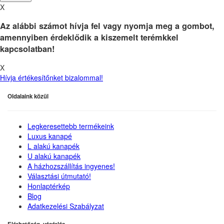
X
Az alábbi számot hívja fel vagy nyomja meg a gombot,
amennyiben érdeklődik a kiszemelt terémkkel
kapcsolatban!
X
Hívja értékesítőnket bizalommal!
Oldalaink közül
Legkeresettebb termékeink
Luxus kanapé
L alakú kanapék
U alakú kanapék
A házhozszállítás ingyenes!
Választási útmutató!
Honlaptérkép
Blog
Adatkezelési Szabályzat