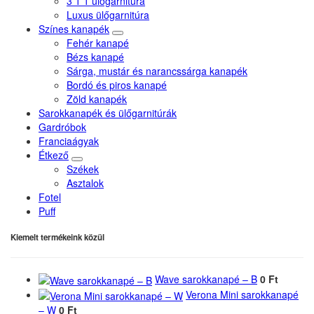
3 1 1 ülőgarnitúra
Luxus ülőgarnitúra
Színes kanapék
Fehér kanapé
Bézs kanapé
Sárga, mustár és narancssárga kanapék
Bordó és piros kanapé
Zöld kanapék
Sarokkanapék és ülőgarnitúrák
Gardróbok
Franciaágyak
Étkező
Székek
Asztalok
Fotel
Puff
Kiemelt termékeink közül
Wave sarokkanapé – B
0 Ft
Verona Mini sarokkanapé
– W
0 Ft