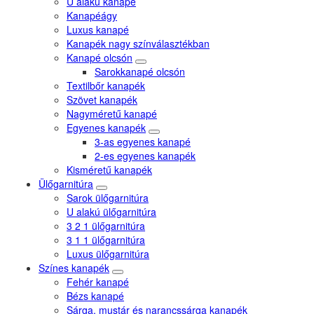
U alakú kanapé
Kanapéágy
Luxus kanapé
Kanapék nagy színválasztékban
Kanapé olcsón
Sarokkanapé olcsón
Textilbőr kanapék
Szövet kanapék
Nagyméretű kanapé
Egyenes kanapék
3-as egyenes kanapé
2-es egyenes kanapék
Kisméretű kanapék
Ülőgarnitúra
Sarok ülőgarnitúra
U alakú ülőgarnitúra
3 2 1 ülőgarnitúra
3 1 1 ülőgarnitúra
Luxus ülőgarnitúra
Színes kanapék
Fehér kanapé
Bézs kanapé
Sárga, mustár és narancssárga kanapék