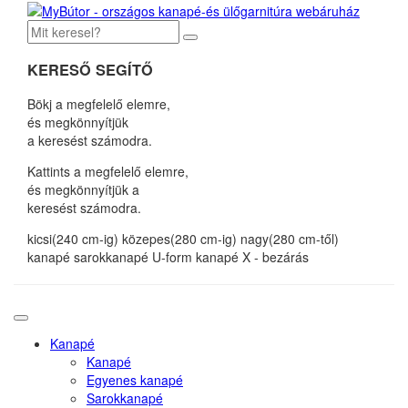
KERESŐ SEGÍTŐ
Bökj a megfelelő elemre,
és megkönnyítjük
a keresést számodra.
Kattints a megfelelő elemre,
és megkönnyítjük a
keresést számodra.
kicsi(240 cm-ig)
közepes(280 cm-ig)
nagy(280 cm-től)
kanapé
sarokkanapé
U-form kanapé
X - bezárás
Kanapé
Kanapé
Egyenes kanapé
Sarokkanapé