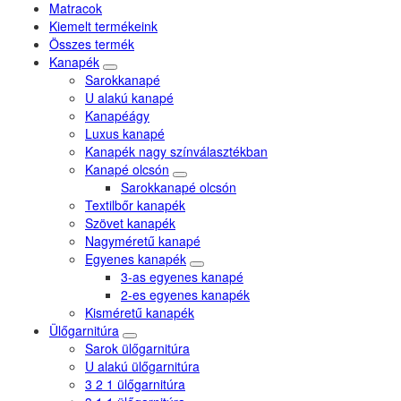
Matracok
Kiemelt termékeink
Összes termék
Kanapék
Sarokkanapé
U alakú kanapé
Kanapéágy
Luxus kanapé
Kanapék nagy színválasztékban
Kanapé olcsón
Sarokkanapé olcsón
Textilbőr kanapék
Szövet kanapék
Nagyméretű kanapé
Egyenes kanapék
3-as egyenes kanapé
2-es egyenes kanapék
Kisméretű kanapék
Ülőgarnitúra
Sarok ülőgarnitúra
U alakú ülőgarnitúra
3 2 1 ülőgarnitúra