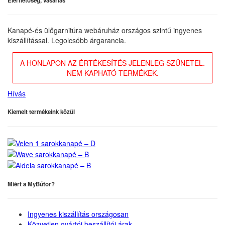
Elérhetőség, vásárlás
Kanapé-és ülőgarnitúra webáruház országos szintű ingyenes
kiszállítással. Legolcsóbb árgarancia.
A HONLAPON AZ ÉRTÉKESÍTÉS JELENLEG SZÜNETEL.
NEM KAPHATÓ TERMÉKEK.
Hívás
Kiemelt termékeink közül
Miért a MyBútor?
Ingyenes kiszállítás országosan
Közvetlen gyártói beszállítói árak