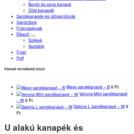
Bordó és piros kanapé
Zöld kanapék
Sarokkanapék és ülőgarnitúrák
Gardróbok
Franciaágyak
Étkező
Székek
Asztalok
Fotel
Puff
Kiemelt termékeink közül
Wave sarokkanapé – B
0 Ft
Verona Mini sarokkanapé
– W
0 Ft
Salona L sarokkanapé – W
0
Ft
U alakú kanapék és