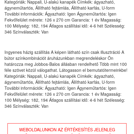
Kategóriák: Nappali, U-alakú kanapék Címkék: ágyazható,
ágyneműtartós, Állítható fejtámlás, Állítható karfás, U-form
További információk: Ágyazható: Igen Ágyneműtartós: Igen
Fekvőfelület mérete: 126 x 270 cm Garancia: 1 év Magasság:
100 Mélység: 182, 194 Átlagos szállítási idő: 4-6 hét Szélesség:
346 Színválaszték: Van
Ingyenes házig szállítás A képen látható szín csak illusztráció A
bútor színkombinációt áruházunkban megrendeléskor Ön
határozza meg Jobbos-Balos állásban rendelhető Több mint 100
féle szövet közül válogathat. Látogasson el bemutatótermeinkbe!
Kategóriák: Nappali, U-alakú kanapék Címkék: ágyazható,
ágyneműtartós, Állítható fejtámlás, Állítható karfás, U-form
További információk: Ágyazható: Igen Ágyneműtartós: Igen
Fekvőfelület mérete: 126 x 270 cm Garancia: 1 év Magasság:
100 Mélység: 182, 194 Átlagos szállítási idő: 4-6 hét Szélesség:
346 Színválaszték: Van
WEBOLDALUNKON AZ ÉRTÉKESÍTÉS JELENLEG