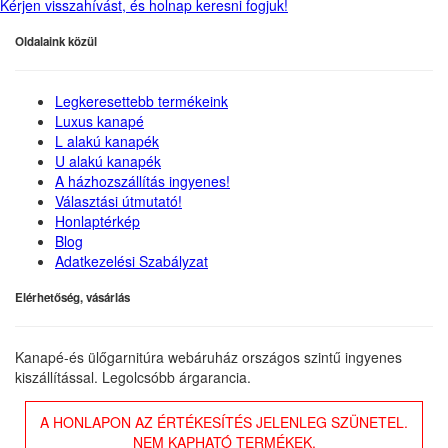
Kérjen visszahívást, és holnap keresni fogjuk!
Oldalaink közül
Legkeresettebb termékeink
Luxus kanapé
L alakú kanapék
U alakú kanapék
A házhozszállítás ingyenes!
Választási útmutató!
Honlaptérkép
Blog
Adatkezelési Szabályzat
Elérhetőség, vásárlás
Kanapé-és ülőgarnitúra webáruház országos szintű ingyenes
kiszállítással. Legolcsóbb árgarancia.
A HONLAPON AZ ÉRTÉKESÍTÉS JELENLEG SZÜNETEL.
NEM KAPHATÓ TERMÉKEK.