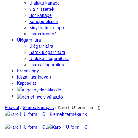
U alakú kanapé
3 2 1 szettek
Bőr kanapé
Kanapé olcsón
Kinyitható kanapé
Luxus kanapé
Ülőgarnitúra
Ülőgarnitúra
Sarok ülőgarnitúra
U alakú ülőgarnitúra
Luxus ülőgarnitúra
Franciaágy
Kiszállítás Ingyen
Kapcsolat
Főoldal
/
Színes kanapék
/
Karo I. U-form – G - ()