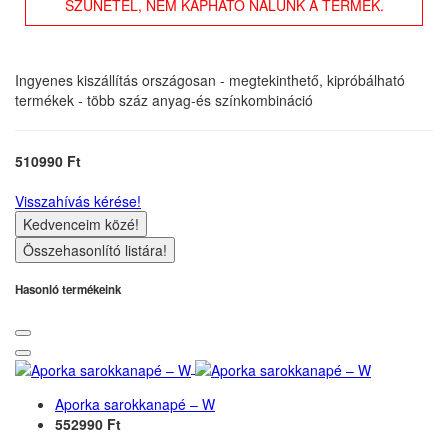
SZÜNETEL, NEM KAPHATÓ NÁLUNK A TERMÉK.
Ingyenes kiszállítás országosan - megtekinthető, kipróbálható
termékek - több száz anyag-és színkombináció
510990 Ft
Visszahívás kérése!
Kedvenceim közé!
Összehasonlító listára!
Hasonló termékeink
Aporka sarokkanapé – W
552990 Ft