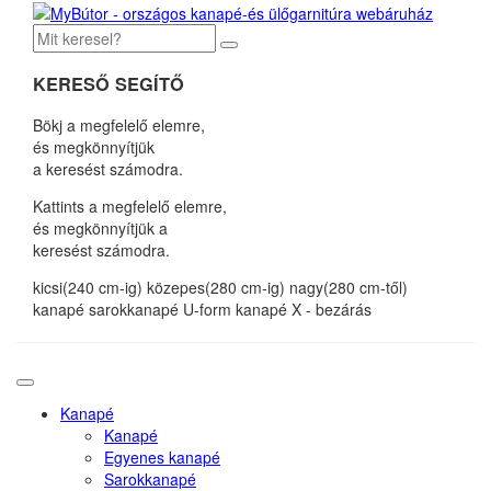
KERESŐ SEGÍTŐ
Bökj a megfelelő elemre,
és megkönnyítjük
a keresést számodra.
Kattints a megfelelő elemre,
és megkönnyítjük a
keresést számodra.
kicsi(240 cm-ig)
közepes(280 cm-ig)
nagy(280 cm-től)
kanapé
sarokkanapé
U-form kanapé
X - bezárás
Kanapé
Kanapé
Egyenes kanapé
Sarokkanapé