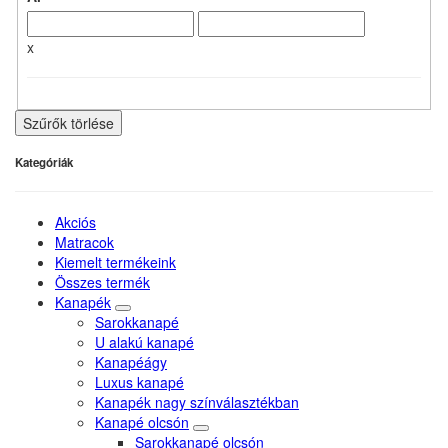
x
Szűrők törlése
Kategóriák
Akciós
Matracok
Kiemelt termékeink
Összes termék
Kanapék
Sarokkanapé
U alakú kanapé
Kanapéágy
Luxus kanapé
Kanapék nagy színválasztékban
Kanapé olcsón
Sarokkanapé olcsón