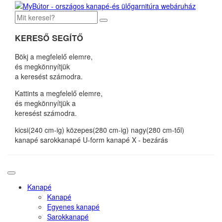
KERESŐ SEGÍTŐ
Bökj a megfelelő elemre,
és megkönnyítjük
a keresést számodra.
Kattints a megfelelő elemre,
és megkönnyítjük a
keresést számodra.
kicsi(240 cm-ig)
közepes(280 cm-ig)
nagy(280 cm-től)
kanapé
sarokkanapé
U-form kanapé
X - bezárás
Kanapé
Kanapé
Egyenes kanapé
Sarokkanapé