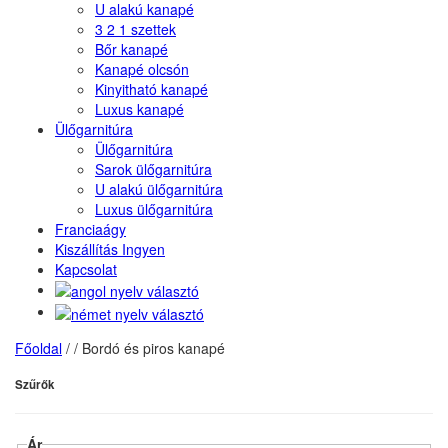
U alakú kanapé
3 2 1 szettek
Bőr kanapé
Kanapé olcsón
Kinyitható kanapé
Luxus kanapé
Ülőgarnitúra
Ülőgarnitúra
Sarok ülőgarnitúra
U alakú ülőgarnitúra
Luxus ülőgarnitúra
Franciaágy
Kiszállítás Ingyen
Kapcsolat
Főoldal
/
/
Bordó és piros kanapé
Szűrők
Ár