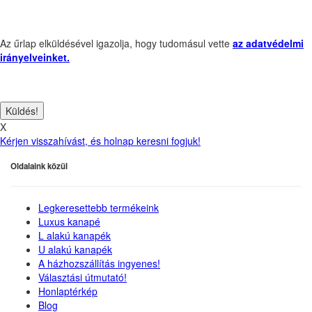
Az űrlap elküldésével igazolja, hogy tudomásul vette
az adatvédelmi
irányelveinket.
X
Kérjen visszahívást, és holnap keresni fogjuk!
Oldalaink közül
Legkeresettebb termékeink
Luxus kanapé
L alakú kanapék
U alakú kanapék
A házhozszállítás ingyenes!
Választási útmutató!
Honlaptérkép
Blog