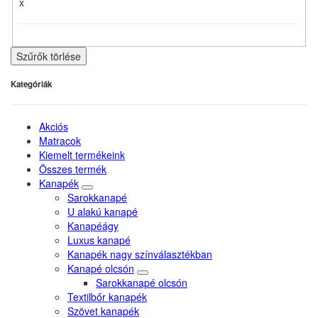
x
Szűrők törlése
Kategóriák
Akciós
Matracok
Kiemelt termékeink
Összes termék
Kanapék
Sarokkanapé
U alakú kanapé
Kanapéágy
Luxus kanapé
Kanapék nagy színválasztékban
Kanapé olcsón
Sarokkanapé olcsón
Textilbőr kanapék
Szövet kanapék