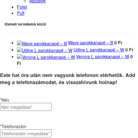
Asztalok
Fotel
Puff
Kiemelt termékeink közül
Wave sarokkanapé – B
0 Ft
Udine L sarokkanapé – W
0 Ft
Verona L sarokkanapé – W
0
Ft
Este hat óra után nem vagyunk telefonon elérhetők. Add
meg a telefonszámodat, és visszahívunk holnap!
*Név
*Telefonszám