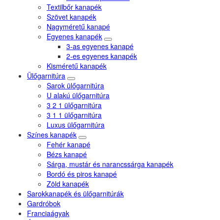
Textilbőr kanapék
Szövet kanapék
Nagyméretű kanapé
Egyenes kanapék
3-as egyenes kanapé
2-es egyenes kanapék
Kisméretű kanapék
Ülőgarnitúra
Sarok ülőgarnitúra
U alakú ülőgarnitúra
3 2 1 ülőgarnitúra
3 1 1 ülőgarnitúra
Luxus ülőgarnitúra
Színes kanapék
Fehér kanapé
Bézs kanapé
Sárga, mustár és narancssárga kanapék
Bordó és piros kanapé
Zöld kanapék
Sarokkanapék és ülőgarnitúrák
Gardróbok
Franciaágyak