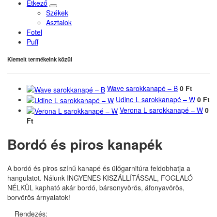
Étkező
Székek
Asztalok
Fotel
Puff
Kiemelt termékeink közül
Wave sarokkanapé – B
0 Ft
Udine L sarokkanapé – W
0 Ft
Verona L sarokkanapé – W
0
Ft
Bordó és piros kanapék
A bordó és piros színű kanapé és ülőgarnitúra feldobhatja a
hangulatot. Nálunk INGYENES KISZÁLLÍTÁSSAL, FOGLALÓ
NÉLKÜL kapható akár bordó, bársonyvörös, áfonyavörös,
borvörös árnyalatok!
Rendezés: