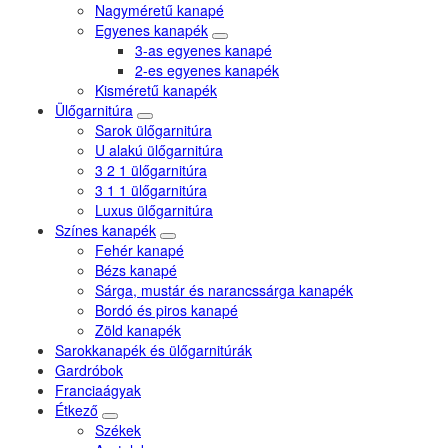
Nagyméretű kanapé
Egyenes kanapék
3-as egyenes kanapé
2-es egyenes kanapék
Kisméretű kanapék
Ülőgarnitúra
Sarok ülőgarnitúra
U alakú ülőgarnitúra
3 2 1 ülőgarnitúra
3 1 1 ülőgarnitúra
Luxus ülőgarnitúra
Színes kanapék
Fehér kanapé
Bézs kanapé
Sárga, mustár és narancssárga kanapék
Bordó és piros kanapé
Zöld kanapék
Sarokkanapék és ülőgarnitúrák
Gardróbok
Franciaágyak
Étkező
Székek