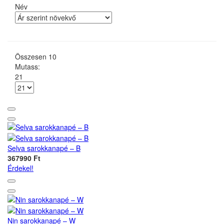
Név
Összesen
10
Mutass:
21
Selva sarokkanapé – B
367990 Ft
Érdekel!
Nin sarokkanapé – W