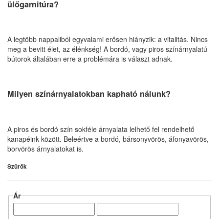
ülőgarnitúra?
A legtöbb nappaliból egyvalami erősen hiányzik: a vitalitás. Nincs
meg a bevitt élet, az élénkség! A bordó, vagy piros színárnyalatú
bútorok általában erre a problémára is választ adnak.
Milyen színárnyalatokban kapható nálunk?
A piros és bordó szín sokféle árnyalata lelhető fel rendelhető
kanapéink között. Beleértve a bordó, bársonyvörös, áfonyavörös,
borvörös árnyalatokat is.
Szűrők
Ár