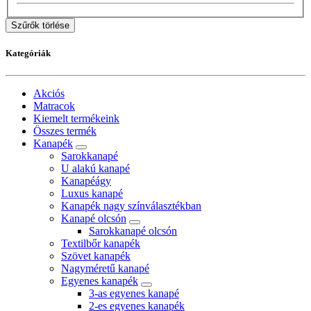
Szűrők törlése
Kategóriák
Akciós
Matracok
Kiemelt termékeink
Összes termék
Kanapék
Sarokkanapé
U alakú kanapé
Kanapéágy
Luxus kanapé
Kanapék nagy színválasztékban
Kanapé olcsón
Sarokkanapé olcsón
Textilbőr kanapék
Szövet kanapék
Nagyméretű kanapé
Egyenes kanapék
3-as egyenes kanapé
2-es egyenes kanapék