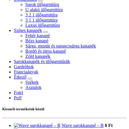
Sarok ülőgarnitúra
U alakú ülőgarnitúra
3 2 1 ülőgarnitúra
3 1 1 ülőgarnitúra
Luxus ülőgarnitúra
Színes kanapék
Fehér kanapé
Bézs kanapé
Sárga, mustár és narancssárga kanapék
Bordó és piros kanapé
Zöld kanapék
Sarokkanapék és ülőgarnitúrák
Gardróbok
Franciaágyak
Étkező
Székek
Asztalok
Fotel
Puff
Kiemelt termékeink közül
Wave sarokkanapé – B
0 Ft