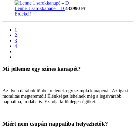
Lenne 1 sarokkanapé – D
433990 Ft
Érdekel!
1
2
3
4
Mi jellemez egy színes kanapét?
Az ilyen darabok többet rejtenek egy szimpla kanapénál. Az igazi
moralitás megteremtői! Élénkséget lehelnek még a legsivárabb
nappaliba, irodába is. Ez adja különlegességüket.
Miért nem csupán nappaliba helyezhetők?