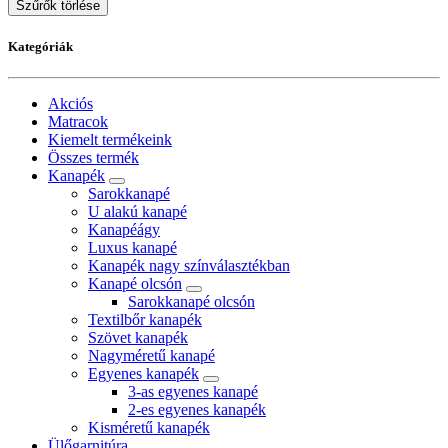
Szűrők törlése
Kategóriák
Akciós
Matracok
Kiemelt termékeink
Összes termék
Kanapék
Sarokkanapé
U alakú kanapé
Kanapéágy
Luxus kanapé
Kanapék nagy színválasztékban
Kanapé olcsón
Sarokkanapé olcsón
Textilbőr kanapék
Szövet kanapék
Nagyméretű kanapé
Egyenes kanapék
3-as egyenes kanapé
2-es egyenes kanapék
Kisméretű kanapék
Ülőgarnitúra