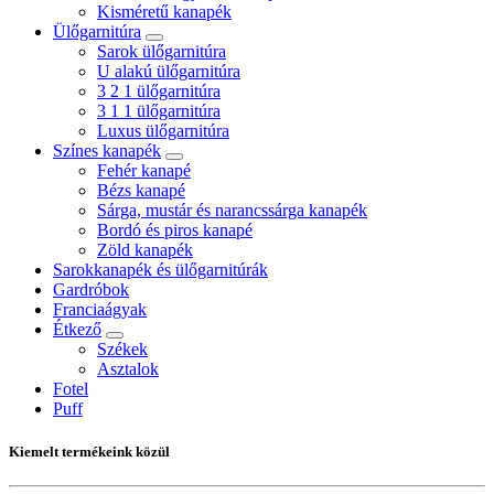
Kisméretű kanapék
Ülőgarnitúra
Sarok ülőgarnitúra
U alakú ülőgarnitúra
3 2 1 ülőgarnitúra
3 1 1 ülőgarnitúra
Luxus ülőgarnitúra
Színes kanapék
Fehér kanapé
Bézs kanapé
Sárga, mustár és narancssárga kanapék
Bordó és piros kanapé
Zöld kanapék
Sarokkanapék és ülőgarnitúrák
Gardróbok
Franciaágyak
Étkező
Székek
Asztalok
Fotel
Puff
Kiemelt termékeink közül