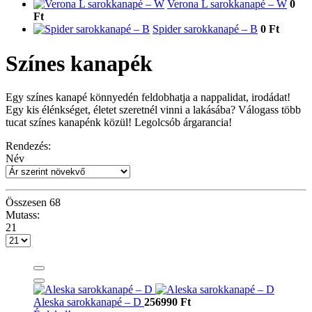
Verona L sarokkanapé – W
0
Ft
Spider sarokkanapé – B
0 Ft
Színes kanapék
Egy színes kanapé könnyedén feldobhatja a nappalidat, irodádat!
Egy kis élénkséget, életet szeretnél vinni a lakásába? Válogass több
tucat színes kanapénk közül! Legolcsób árgarancia!
Rendezés:
Név
Összesen
68
Mutass:
21
Aleska sarokkanapé – D
256990 Ft