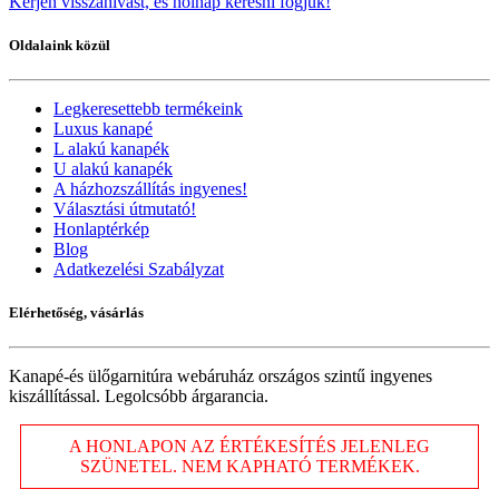
Kérjen visszahívást, és holnap keresni fogjuk!
Oldalaink közül
Legkeresettebb termékeink
Luxus kanapé
L alakú kanapék
U alakú kanapék
A házhozszállítás ingyenes!
Választási útmutató!
Honlaptérkép
Blog
Adatkezelési Szabályzat
Elérhetőség, vásárlás
Kanapé-és ülőgarnitúra webáruház országos szintű ingyenes
kiszállítással. Legolcsóbb árgarancia.
A HONLAPON AZ ÉRTÉKESÍTÉS JELENLEG
SZÜNETEL. NEM KAPHATÓ TERMÉKEK.