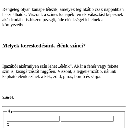
Rengeteg olyan kanapé létezik, amelyek leginkább csak nappaliban
használhatók. Viszont, a színes kanapék remek választást képeznek
akár irodába is-hiszen pezsgő, üde élénkséget lehelnek a
környezetbe.
Melyek kereskedésünk élénk színei?
Igazából akármilyen szín lehet „élénk”. Akár a fehér vagy fekete
szín is, kisugárzástól függően. Viszont, a legjellemzőbb, nálunk
kapható élénk színek a kék, zöld, piros, bordó és sárga.
Szűrők
Ár
x