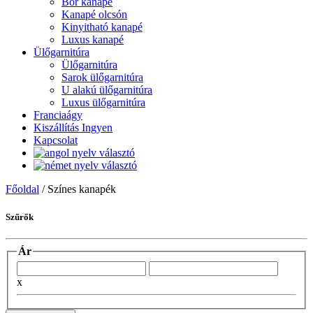
Bőr kanapé
Kanapé olcsón
Kinyitható kanapé
Luxus kanapé
Ülőgarnitúra
Ülőgarnitúra
Sarok ülőgarnitúra
U alakú ülőgarnitúra
Luxus ülőgarnitúra
Franciaágy
Kiszállítás Ingyen
Kapcsolat
Főoldal
/
Színes kanapék
Szűrők
Ár
x