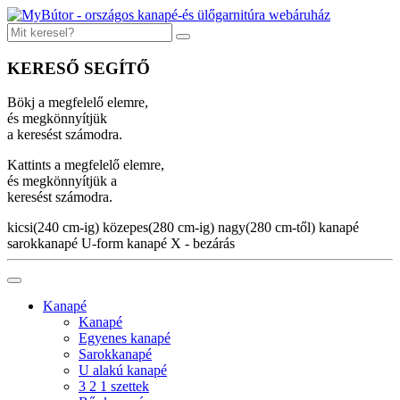
KERESŐ SEGÍTŐ
Bökj a megfelelő elemre,
és megkönnyítjük
a keresést számodra.
Kattints a megfelelő elemre,
és megkönnyítjük a
keresést számodra.
kicsi(240 cm-ig)
közepes(280 cm-ig)
nagy(280 cm-től)
kanapé
sarokkanapé
U-form kanapé
X - bezárás
Kanapé
Kanapé
Egyenes kanapé
Sarokkanapé
U alakú kanapé
3 2 1 szettek