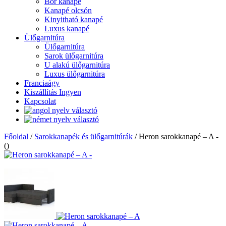
Bőr kanapé
Kanapé olcsón
Kinyitható kanapé
Luxus kanapé
Ülőgarnitúra
Ülőgarnitúra
Sarok ülőgarnitúra
U alakú ülőgarnitúra
Luxus ülőgarnitúra
Franciaágy
Kiszállítás Ingyen
Kapcsolat
Főoldal
/
Sarokkanapék és ülőgarnitúrák
/
Heron sarokkanapé – A -
()