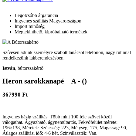
Legolcsóbb árgarancia
Ingyenes szállítás Magyarországon
Import minőség
Megtekinthető, kipróbálható termékek
Szívesen adunk személyre szabott tanácsot telefonon, nagy rutinnal
rendelkezünk lakberendezésben.
István
, bútorszakértő.
Heron sarokkanapé – A - ()
367990 Ft
Ingyenes házig szállítás, Több mint 100 féle szövet közül
válogathat. Ágyazható, ágyneműtartós, Fekvőfelület mérete:
196×138, Méretek: Szélesség: 223, Mélység: 175, Magasság: 90,
Átlagos szállítási idő: 4-6 hét, Színválaszték: Van.