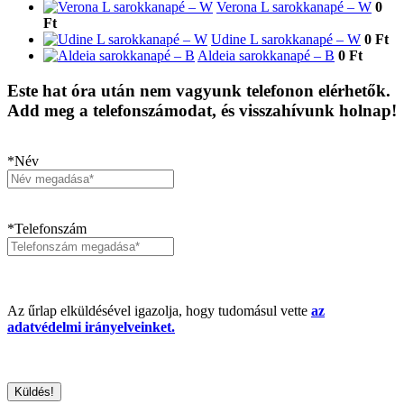
Verona L sarokkanapé – W
0
Ft
Udine L sarokkanapé – W
0 Ft
Aldeia sarokkanapé – B
0 Ft
Este hat óra után nem vagyunk telefonon elérhetők.
Add meg a telefonszámodat, és visszahívunk holnap!
*Név
*Telefonszám
Az űrlap elküldésével igazolja, hogy tudomásul vette
az
adatvédelmi irányelveinket.