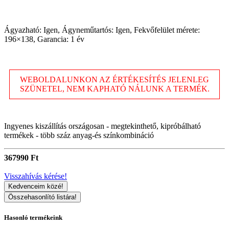
Ágyazható: Igen, Ágyneműtartós: Igen, Fekvőfelület mérete:
196×138, Garancia: 1 év
WEBOLDALUNKON AZ ÉRTÉKESÍTÉS JELENLEG
SZÜNETEL, NEM KAPHATÓ NÁLUNK A TERMÉK.
Ingyenes kiszállítás országosan - megtekinthető, kipróbálható
termékek - több száz anyag-és színkombináció
367990 Ft
Visszahívás kérése!
Kedvenceim közé!
Összehasonlító listára!
Hasonló termékeink