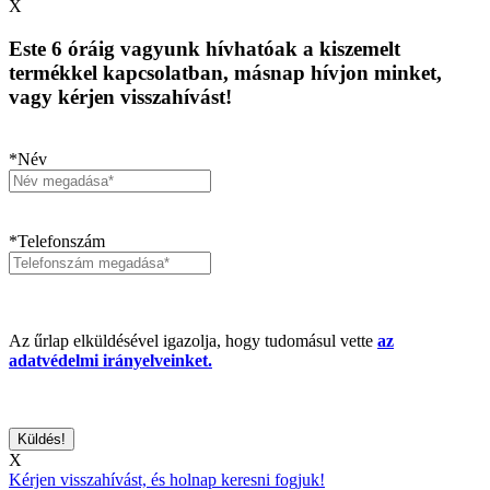
X
Este 6 óráig vagyunk hívhatóak a kiszemelt
termékkel kapcsolatban, másnap hívjon minket,
vagy kérjen visszahívást!
*Név
*Telefonszám
Az űrlap elküldésével igazolja, hogy tudomásul vette
az
adatvédelmi irányelveinket.
X
Kérjen visszahívást, és holnap keresni fogjuk!