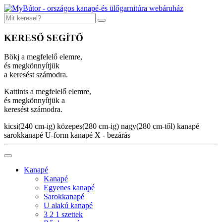
KERESŐ SEGÍTŐ
Bökj a megfelelő elemre,
és megkönnyítjük
a keresést számodra.
Kattints a megfelelő elemre,
és megkönnyítjük a
keresést számodra.
kicsi(240 cm-ig)
közepes(280 cm-ig)
nagy(280 cm-től)
kanapé
sarokkanapé
U-form kanapé
X - bezárás
Kanapé
Kanapé
Egyenes kanapé
Sarokkanapé
U alakú kanapé
3 2 1 szettek