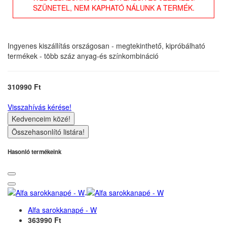
SZÜNETEL, NEM KAPHATÓ NÁLUNK A TERMÉK.
Ingyenes kiszállítás országosan - megtekinthető, kipróbálható
termékek - több száz anyag-és színkombináció
310990 Ft
Visszahívás kérése!
Kedvenceim közé!
Összehasonlító listára!
Hasonló termékeink
Alfa sarokkanapé - W
363990 Ft