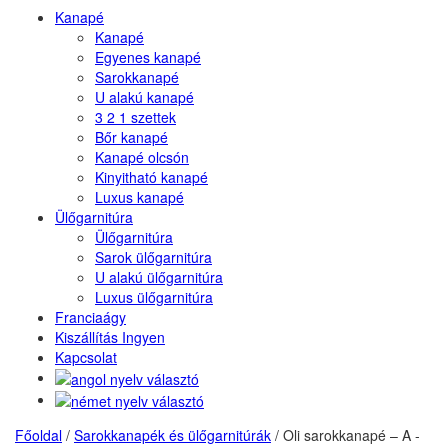
Kanapé
Kanapé
Egyenes kanapé
Sarokkanapé
U alakú kanapé
3 2 1 szettek
Bőr kanapé
Kanapé olcsón
Kinyitható kanapé
Luxus kanapé
Ülőgarnitúra
Ülőgarnitúra
Sarok ülőgarnitúra
U alakú ülőgarnitúra
Luxus ülőgarnitúra
Franciaágy
Kiszállítás Ingyen
Kapcsolat
Főoldal
/
Sarokkanapék és ülőgarnitúrák
/
Oli sarokkanapé – A -