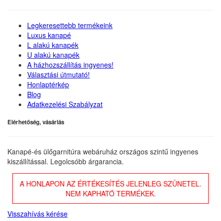
Legkeresettebb termékeink
Luxus kanapé
L alakú kanapék
U alakú kanapék
A házhozszállítás ingyenes!
Választási útmutató!
Honlaptérkép
Blog
Adatkezelési Szabályzat
Elérhetőség, vásárlás
Kanapé-és ülőgarnitúra webáruház országos szintű ingyenes
kiszállítással. Legolcsóbb árgarancia.
A HONLAPON AZ ÉRTÉKESÍTÉS JELENLEG SZÜNETEL.
NEM KAPHATÓ TERMÉKEK.
Visszahívás kérése