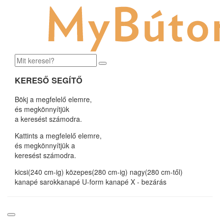
Kötelezettségektől Mentes!!
KERESŐ SEGÍTŐ
Bökj a megfelelő elemre,
Kedves Vásárlónk! Amennyiben
megadja az email címét
,
és megkönnyítjük
és a későbbiek során bármikor vásárolni fog nálunk, egy
a keresést számodra.
ingyenes, fél órás lakberendezési tanácsadást
nyújtunk
, a
megrendelt terméket pedig ingyenesen
Kattints a megfelelő elemre,
házhoz szállítjuk egész Magyarországon
.
és megkönnyítjük a
keresést számodra.
Mindez Önnek
semmilyen kötelezettségvállalást nem
jelent
. Adja meg az email címét, és kapja meg a
bútorát
kicsi(240 cm-ig)
közepes(280 cm-ig)
nagy(280 cm-től)
ingyenes házhozszállítással
- bármikor is vásárol!
kanapé
sarokkanapé
U-form kanapé
X - bezárás