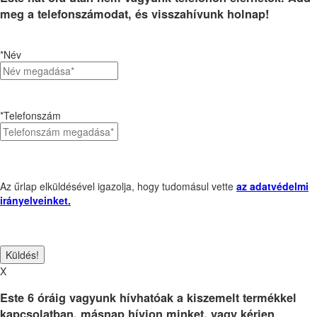
meg a telefonszámodat, és visszahívunk holnap!
*Név
*Telefonszám
Az űrlap elküldésével igazolja, hogy tudomásul vette
az adatvédelmi
irányelveinket.
X
Este 6 óráig vagyunk hívhatóak a kiszemelt termékkel
kapcsolatban, másnap hívjon minket, vagy kérjen