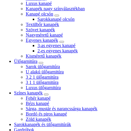
Luxus kanapé
Kanapék nagy színválasztékban
Kanapé olcsón
Sarokkanapé olcsón
Textilbőr kanapék
Szövet kanapék
Nagyméretű kanapé
Egyenes kanapék
3-as egyenes kanapé
2-es egyenes kanapék
Kisméretű kanapék
Ülőgarnitúra
Sarok ülőgarnitúra
U alakú ülőgarnitúra
3 2 1 ülőgarnitúra
3 1 1 ülőgarnitúra
Luxus ülőgarnitúra
Színes kanapék
Fehér kanapé
Bézs kanapé
Sárga, mustár és narancssárga kanapék
Bordó és piros kanapé
Zöld kanapék
Sarokkanapék és ülőgarnitúrák
Gardróbok