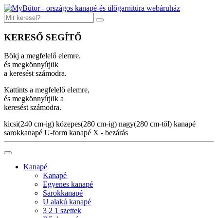
KERESŐ SEGÍTŐ
Bökj a megfelelő elemre,
és megkönnyítjük
a keresést számodra.
Kattints a megfelelő elemre,
és megkönnyítjük a
keresést számodra.
kicsi(240 cm-ig)
közepes(280 cm-ig)
nagy(280 cm-től)
kanapé
sarokkanapé
U-form kanapé
X - bezárás
Kanapé
Kanapé
Egyenes kanapé
Sarokkanapé
U alakú kanapé
3 2 1 szettek