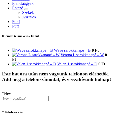
Franciaágyak
Étkező
Székek
Asztalok
Fotel
Puff
Kiemelt termékeink közül
Wave sarokkanapé – B
0 Ft
Verona L sarokkanapé – W
0
Ft
Velen 1 sarokkanapé – D
0 Ft
Este hat óra után nem vagyunk telefonon elérhetők.
Add meg a telefonszámodat, és visszahívunk holnap!
*Név
*Telefonszám