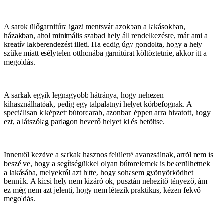
A sarok ülőgarnitúra igazi mentsvár azokban a lakásokban,
házakban, ahol minimális szabad hely áll rendelkezésre, már ami a
kreatív lakberendezést illeti. Ha eddig úgy gondolta, hogy a hely
szűke miatt esélytelen otthonába garnitúrát költöztetnie, akkor itt a
megoldás.
A sarkak egyik legnagyobb hátránya, hogy nehezen
kihasználhatóak, pedig egy talpalatnyi helyet körbefognak. A
speciálisan kiképzett bútordarab, azonban éppen arra hivatott, hogy
ezt, a látszólag parlagon heverő helyet ki és betöltse.
Innentől kezdve a sarkak hasznos felületté avanzsálnak, arról nem is
beszélve, hogy a segítségükkel olyan bútorelemek is bekerülhetnek
a lakásába, melyekről azt hitte, hogy sohasem gyönyörködhet
bennük. A kicsi hely nem kizáró ok, pusztán nehezítő tényező, ám
ez még nem azt jelenti, hogy nem létezik praktikus, kézen fekvő
megoldás.