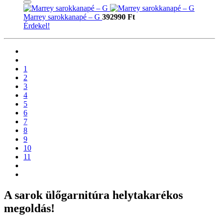
Marrey sarokkanapé – G
392990 Ft
Érdekel!
1
2
3
4
5
6
7
8
9
10
11
A sarok ülőgarnitúra helytakarékos
megoldás!