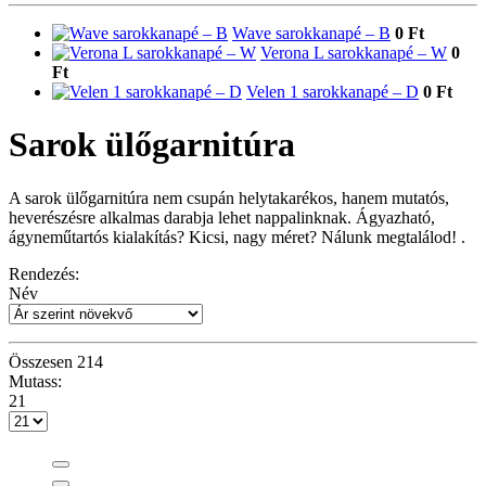
Wave sarokkanapé – B
0 Ft
Verona L sarokkanapé – W
0
Ft
Velen 1 sarokkanapé – D
0 Ft
Sarok ülőgarnitúra
A sarok ülőgarnitúra nem csupán helytakarékos, hanem mutatós,
heverészésre alkalmas darabja lehet nappalinknak. Ágyazható,
ágyneműtartós kialakítás? Kicsi, nagy méret? Nálunk megtalálod! .
Rendezés:
Név
Összesen
214
Mutass:
21