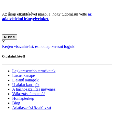
Az űrlap elküldésével igazolja, hogy tudomásul vette
az
adatvédelmi irányelveinket.
X
Kérjen visszahívást, és holnap keresni fogjuk!
Oldalaink közül
Legkeresettebb termékeink
Luxus kanapé
L alakú kanapék
U alakú kanapék
A házhozszállítás ingyenes!
Választási útmutató!
Honlaptérkép
Blog
Adatkezelési Szabályzat