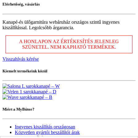
Elérhetőség, vásárlás
Kanapé-és ülőgarnitúra webáruház országos szintű ingyenes
kiszállítással. Legolcsóbb árgarancia.
A HONLAPON AZ ÉRTÉKESÍTÉS JELENLEG
SZÜNETEL. NEM KAPHATÓ TERMÉKEK.
Visszahívás kérése
Kiemelt termékeink közül
Miért a MyBútor?
Ingyenes kiszállítás országosan
Közvetlen gyártói beszállítói árak
Import minőség