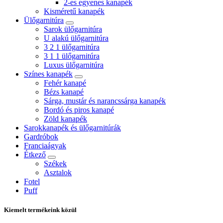
2-es egyenes kanapék
Kisméretű kanapék
Ülőgarnitúra
Sarok ülőgarnitúra
U alakú ülőgarnitúra
3 2 1 ülőgarnitúra
3 1 1 ülőgarnitúra
Luxus ülőgarnitúra
Színes kanapék
Fehér kanapé
Bézs kanapé
Sárga, mustár és narancssárga kanapék
Bordó és piros kanapé
Zöld kanapék
Sarokkanapék és ülőgarnitúrák
Gardróbok
Franciaágyak
Étkező
Székek
Asztalok
Fotel
Puff
Kiemelt termékeink közül