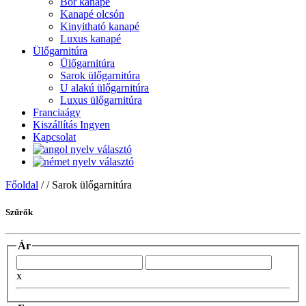
Bőr kanapé
Kanapé olcsón
Kinyitható kanapé
Luxus kanapé
Ülőgarnitúra
Ülőgarnitúra
Sarok ülőgarnitúra
U alakú ülőgarnitúra
Luxus ülőgarnitúra
Franciaágy
Kiszállítás Ingyen
Kapcsolat
Főoldal
/
/
Sarok ülőgarnitúra
Szűrők
Ár
x