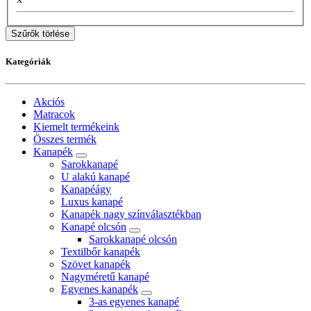
Szűrők törlése
Kategóriák
Akciós
Matracok
Kiemelt termékeink
Összes termék
Kanapék
Sarokkanapé
U alakú kanapé
Kanapéágy
Luxus kanapé
Kanapék nagy színválasztékban
Kanapé olcsón
Sarokkanapé olcsón
Textilbőr kanapék
Szövet kanapék
Nagyméretű kanapé
Egyenes kanapék
3-as egyenes kanapé