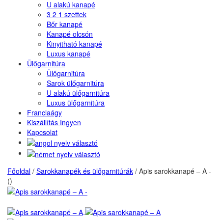
U alakú kanapé
3 2 1 szettek
Bőr kanapé
Kanapé olcsón
Kinyitható kanapé
Luxus kanapé
Ülőgarnitúra
Ülőgarnitúra
Sarok ülőgarnitúra
U alakú ülőgarnitúra
Luxus ülőgarnitúra
Franciaágy
Kiszállítás Ingyen
Kapcsolat
Főoldal
/
Sarokkanapék és ülőgarnitúrák
/
Apis sarokkanapé – A -
()