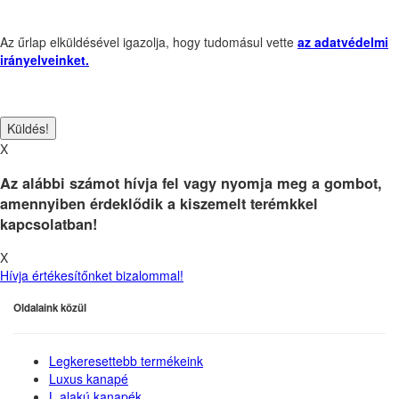
Az űrlap elküldésével igazolja, hogy tudomásul vette
az adatvédelmi
irányelveinket.
X
Az alábbi számot hívja fel vagy nyomja meg a gombot,
amennyiben érdeklődik a kiszemelt terémkkel
kapcsolatban!
X
Hívja értékesítőnket bizalommal!
Oldalaink közül
Legkeresettebb termékeink
Luxus kanapé
L alakú kanapék