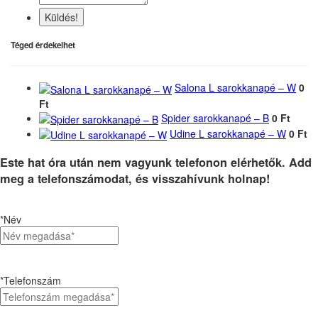
Küldés!
Téged érdekelhet
Salona L sarokkanapé – W
0
Ft
Spider sarokkanapé – B
0 Ft
Udine L sarokkanapé – W
0 Ft
Este hat óra után nem vagyunk telefonon elérhetők. Add
meg a telefonszámodat, és visszahívunk holnap!
*Név
*Telefonszám