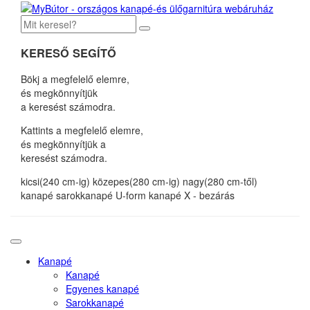
KERESŐ SEGÍTŐ
Bökj a megfelelő elemre,
és megkönnyítjük
a keresést számodra.
Kattints a megfelelő elemre,
és megkönnyítjük a
keresést számodra.
kicsi(240 cm-ig)
közepes(280 cm-ig)
nagy(280 cm-től)
kanapé
sarokkanapé
U-form kanapé
X - bezárás
Kanapé
Kanapé
Egyenes kanapé
Sarokkanapé