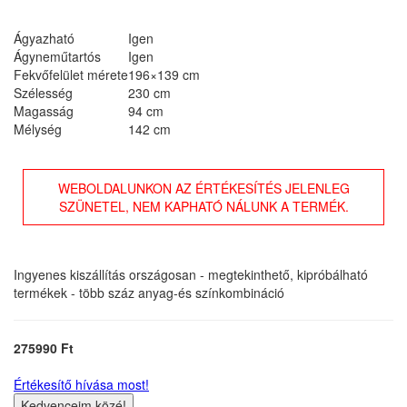
Ágyazható
Igen
Ágyneműtartós
Igen
Fekvőfelület mérete
196×139 cm
Szélesség
230 cm
Magasság
94 cm
Mélység
142 cm
WEBOLDALUNKON AZ ÉRTÉKESÍTÉS JELENLEG
SZÜNETEL, NEM KAPHATÓ NÁLUNK A TERMÉK.
Ingyenes kiszállítás országosan - megtekinthető, kipróbálható
termékek - több száz anyag-és színkombináció
275990 Ft
Értékesítő hívása most!
Kedvenceim közé!