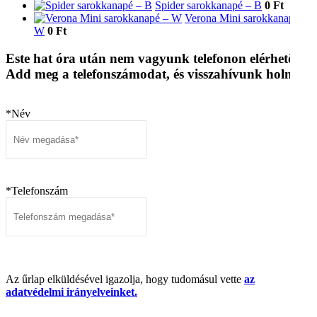
Spider sarokkanapé – B
0 Ft
Verona Mini sarokkanapé –
W
0 Ft
Este hat óra után nem vagyunk telefonon elérhetők.
Add meg a telefonszámodat, és visszahívunk holnap!
*Név
*Telefonszám
Az űrlap elküldésével igazolja, hogy tudomásul vette
az
adatvédelmi irányelveinket.