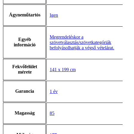
Ágyneműtartós
Igen
Megrendeléskor a
Egyéb
szövetválasztás/szövetkategóriák
információ
befolyásolhatják a végső vételárat.
Fekvőfelület
141 x 199 cm
mérete
Garancia
1 év
Magasság
85