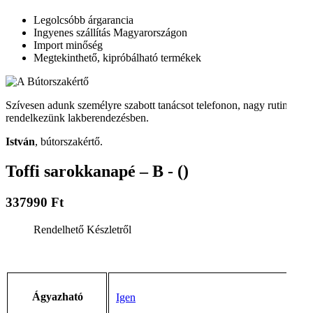
Legolcsóbb árgarancia
Ingyenes szállítás Magyarországon
Import minőség
Megtekinthető, kipróbálható termékek
Szívesen adunk személyre szabott tanácsot telefonon, nagy rutinnal
rendelkezünk lakberendezésben.
István
, bútorszakértő.
Toffi sarokkanapé – B - ()
337990 Ft
Rendelhető
Készletről
Ágyazható
Igen