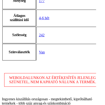
Mélység
177
Átlagos
4-6 hét
szállítási idő
Szélesség
242
Színválaszték
Van
WEBOLDALUNKON AZ ÉRTÉKESÍTÉS JELENLEG
SZÜNETEL, NEM KAPHATÓ NÁLUNK A TERMÉK.
Ingyenes kiszállítás országosan - megtekinthető, kipróbálható
termékek - több száz anyag-és színkombináció