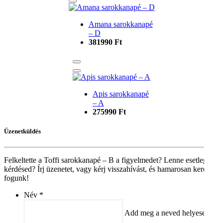
Amana sarokkanapé
– D
381990 Ft
Apis sarokkanapé
– A
275990 Ft
Üzenetküldés
Felkeltette a Toffi sarokkanapé – B a figyelmedet? Lenne esetleg
kérdésed? Írj üzenetet, vagy kérj visszahívást, és hamarosan keresni
fogunk!
Név
Add meg a neved helyesen