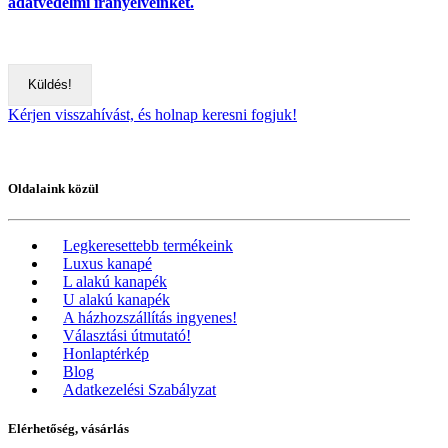
adatvédelmi irányelveinket.
Kérjen visszahívást, és holnap keresni fogjuk!
Oldalaink közül
Legkeresettebb termékeink
Luxus kanapé
L alakú kanapék
U alakú kanapék
A házhozszállítás ingyenes!
Választási útmutató!
Honlaptérkép
Blog
Adatkezelési Szabályzat
Elérhetőség, vásárlás