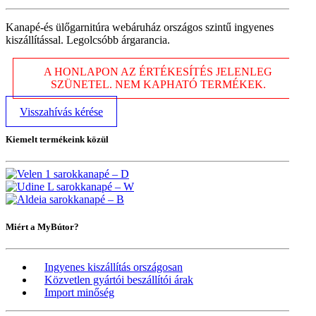
Kanapé-és ülőgarnitúra webáruház országos szintű ingyenes
kiszállítással. Legolcsóbb árgarancia.
A HONLAPON AZ ÉRTÉKESÍTÉS JELENLEG
SZÜNETEL. NEM KAPHATÓ TERMÉKEK.
Visszahívás kérése
Kiemelt termékeink közül
Miért a MyBútor?
Ingyenes kiszállítás országosan
Közvetlen gyártói beszállítói árak
Import minőség