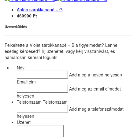
Anton sarokkanapé – G
469990 Ft
Üzenetküldés
Felkeltette a Violet sarokkanapé – B a figyelmedet? Lenne
esetleg kérdésed? Írj üzenetet, vagy kérj visszahívást, és
hamarosan keresni fogunk!
Név
Add meg a neved helyesen
Email cím
Add meg az email címedet
helyesen
Telefonszám Telefonszám
Add meg a telefonszámodat
helyesen
Üzenet