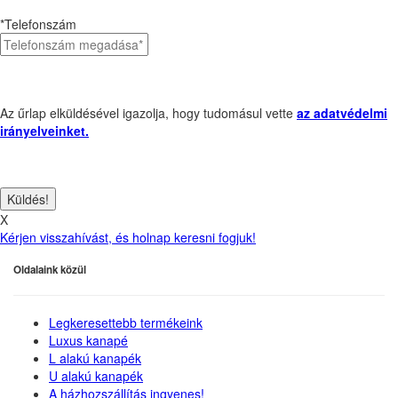
*Telefonszám
Az űrlap elküldésével igazolja, hogy tudomásul vette
az adatvédelmi
irányelveinket.
X
Kérjen visszahívást, és holnap keresni fogjuk!
Oldalaink közül
Legkeresettebb termékeink
Luxus kanapé
L alakú kanapék
U alakú kanapék
A házhozszállítás ingyenes!