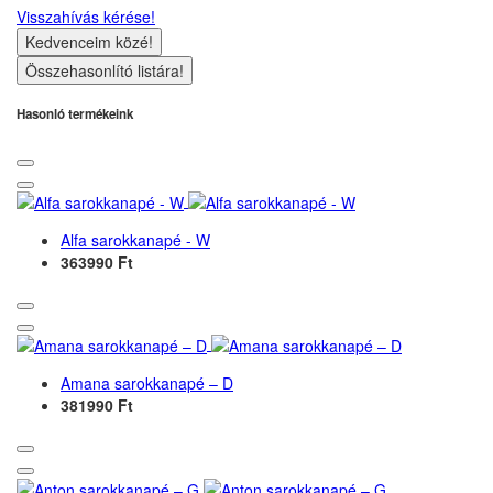
Visszahívás kérése!
Kedvenceim közé!
Összehasonlító listára!
Hasonló termékeink
Alfa sarokkanapé - W
363990 Ft
Amana sarokkanapé – D
381990 Ft