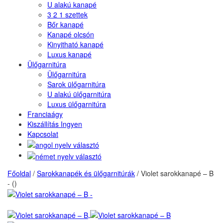
U alakú kanapé
3 2 1 szettek
Bőr kanapé
Kanapé olcsón
Kinyitható kanapé
Luxus kanapé
Ülőgarnitúra
Ülőgarnitúra
Sarok ülőgarnitúra
U alakú ülőgarnitúra
Luxus ülőgarnitúra
Franciaágy
Kiszállítás Ingyen
Kapcsolat
Főoldal
/
Sarokkanapék és ülőgarnitúrák
/
Violet sarokkanapé – B
- ()