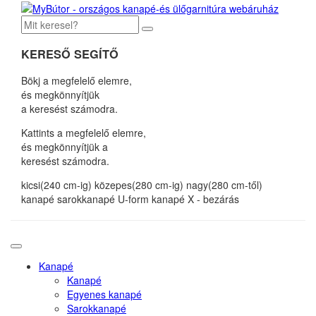
KERESŐ SEGÍTŐ
Bökj a megfelelő elemre,
és megkönnyítjük
a keresést számodra.
Kattints a megfelelő elemre,
és megkönnyítjük a
keresést számodra.
kicsi(240 cm-ig)
közepes(280 cm-ig)
nagy(280 cm-től)
kanapé
sarokkanapé
U-form kanapé
X - bezárás
Kanapé
Kanapé
Egyenes kanapé
Sarokkanapé