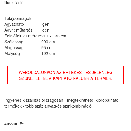
illusztráció.
Tulajdonságok
Ágyazható
Igen
Ágyneműtartós
Igen
Fekvőfelület mérete
219 x 136 cm
Szélesség
290 cm
Magasság
95 cm
Mélység
192 cm
WEBOLDALUNKON AZ ÉRTÉKESÍTÉS JELENLEG
SZÜNETEL, NEM KAPHATÓ NÁLUNK A TERMÉK.
Ingyenes kiszállítás országosan - megtekinthető, kipróbálható
termékek - több száz anyag-és színkombináció
402990 Ft