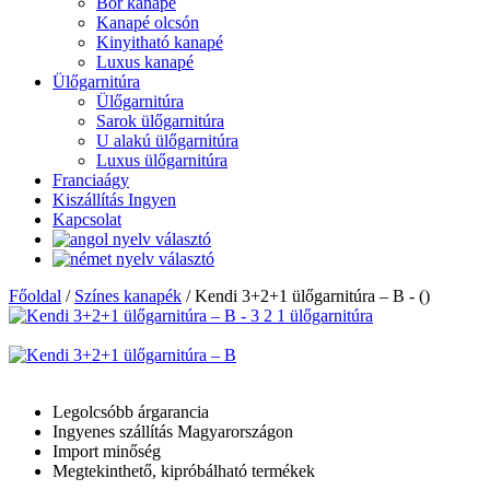
Bőr kanapé
Kanapé olcsón
Kinyitható kanapé
Luxus kanapé
Ülőgarnitúra
Ülőgarnitúra
Sarok ülőgarnitúra
U alakú ülőgarnitúra
Luxus ülőgarnitúra
Franciaágy
Kiszállítás Ingyen
Kapcsolat
Főoldal
/
Színes kanapék
/
Kendi 3+2+1 ülőgarnitúra – B - ()
Legolcsóbb árgarancia
Ingyenes szállítás Magyarországon
Import minőség
Megtekinthető, kipróbálható termékek