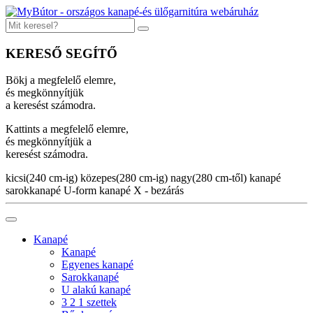
KERESŐ SEGÍTŐ
Bökj a megfelelő elemre,
és megkönnyítjük
a keresést számodra.
Kattints a megfelelő elemre,
és megkönnyítjük a
keresést számodra.
kicsi(240 cm-ig)
közepes(280 cm-ig)
nagy(280 cm-től)
kanapé
sarokkanapé
U-form kanapé
X - bezárás
Kanapé
Kanapé
Egyenes kanapé
Sarokkanapé
U alakú kanapé
3 2 1 szettek