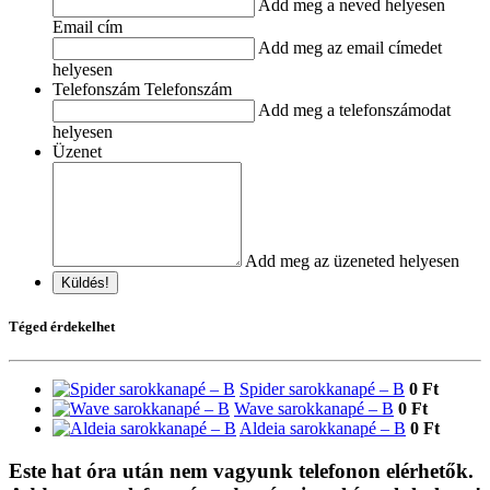
Add meg a neved helyesen
Email cím
Add meg az email címedet
helyesen
Telefonszám Telefonszám
Add meg a telefonszámodat
helyesen
Üzenet
Add meg az üzeneted helyesen
Küldés!
Téged érdekelhet
Spider sarokkanapé – B
0 Ft
Wave sarokkanapé – B
0 Ft
Aldeia sarokkanapé – B
0 Ft
Este hat óra után nem vagyunk telefonon elérhetők.