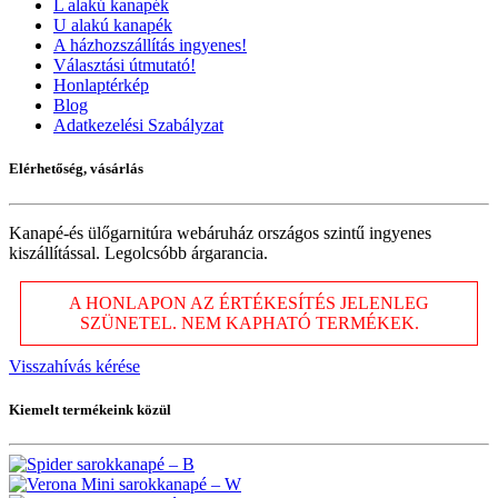
L alakú kanapék
U alakú kanapék
A házhozszállítás ingyenes!
Választási útmutató!
Honlaptérkép
Blog
Adatkezelési Szabályzat
Elérhetőség, vásárlás
Kanapé-és ülőgarnitúra webáruház országos szintű ingyenes
kiszállítással. Legolcsóbb árgarancia.
A HONLAPON AZ ÉRTÉKESÍTÉS JELENLEG
SZÜNETEL. NEM KAPHATÓ TERMÉKEK.
Visszahívás kérése
Kiemelt termékeink közül