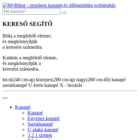
KERESŐ SEGÍTŐ
Bökj a megfelelő elemre,
és megkönnyítjük
a keresést számodra.
Kattints a megfelelő elemre,
és megkönnyítjük a
keresést számodra.
kicsi(240 cm-ig)
közepes(280 cm-ig)
nagy(280 cm-től)
kanapé
sarokkanapé
U-form kanapé
X - bezárás
Kanapé
Kanapé
Egyenes kanapé
Sarokkanapé
U alakú kanapé
3 2 1 szettek