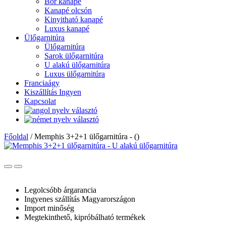
Bőr kanapé
Kanapé olcsón
Kinyitható kanapé
Luxus kanapé
Ülőgarnitúra
Ülőgarnitúra
Sarok ülőgarnitúra
U alakú ülőgarnitúra
Luxus ülőgarnitúra
Franciaágy
Kiszállítás Ingyen
Kapcsolat
Főoldal
/
Memphis 3+2+1 ülőgarnitúra - ()
Legolcsóbb árgarancia
Ingyenes szállítás Magyarországon
Import minőség
Megtekinthető, kipróbálható termékek