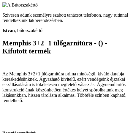
Szívesen adunk személyre szabott tanácsot telefonon, nagy rutinnal
rendelkezünk lakberendezésben.
István
, bútorszakértő.
Memphis 3+2+1 ülőgarnitúra - () -
Kifutott termék
Az Memphis 3+2+1 ülőgarnitúra príma minőségű, kiváló darabja
kereskedésünknek. Ágyazható kivitelű, ezért vendégeink éjszakai
elszállásolására is tökéletesen megfelelő választás. Ágyneműtartós
konstrukciójának köszönhetően értékes helyet spórolhatunk meg
lakásunkban, hiszen tárolásra alkalmas. Többféle színben kapható,
rendelhető.
Hasonló termékeink