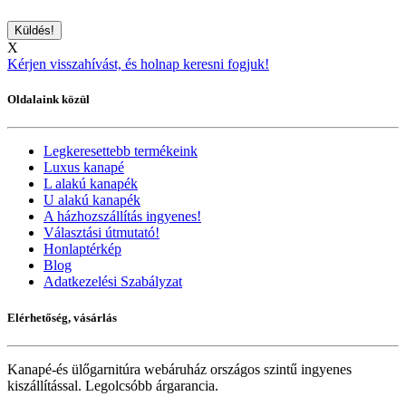
X
Kérjen visszahívást, és holnap keresni fogjuk!
Oldalaink közül
Legkeresettebb termékeink
Luxus kanapé
L alakú kanapék
U alakú kanapék
A házhozszállítás ingyenes!
Választási útmutató!
Honlaptérkép
Blog
Adatkezelési Szabályzat
Elérhetőség, vásárlás
Kanapé-és ülőgarnitúra webáruház országos szintű ingyenes
kiszállítással. Legolcsóbb árgarancia.