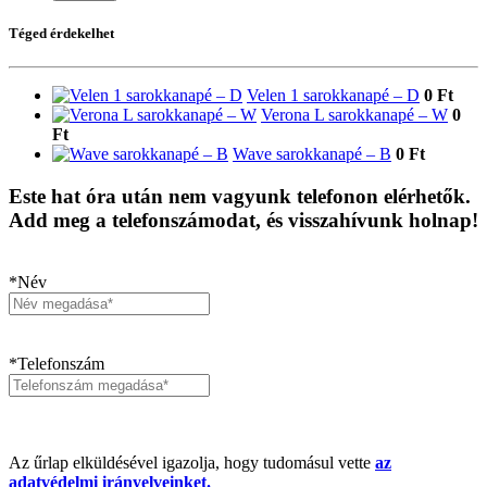
Téged érdekelhet
Velen 1 sarokkanapé – D
0 Ft
Verona L sarokkanapé – W
0
Ft
Wave sarokkanapé – B
0 Ft
Este hat óra után nem vagyunk telefonon elérhetők.
Add meg a telefonszámodat, és visszahívunk holnap!
*Név
*Telefonszám
Az űrlap elküldésével igazolja, hogy tudomásul vette
az
adatvédelmi irányelveinket.