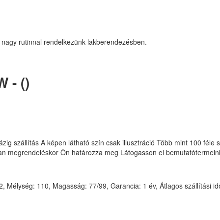
 nagy rutinnal rendelkezünk lakberendezésben.
 - ()
zig szállítás A képen látható szín csak illusztráció Több mint 100 féle 
kban megrendeléskor Ön határozza meg Látogasson el bemutatótermein
Mélység: 110, Magasság: 77/99, Garancia: 1 év, Átlagos szállítási id