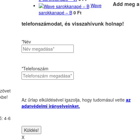
Add meg a
Wave
sarokkanapé – B
0 Ft
telefonszámodat, és visszahívunk holnap!
*Név
*Telefonszám
szövet
kbe!
Az űrlap elküldésével igazolja, hogy tudomásul vette
az
adatvédelmi irányelveinket.
ő: 4-6
X