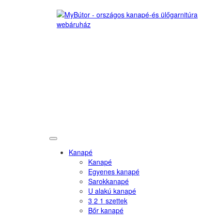
Kanapé
Kanapé
Egyenes kanapé
Sarokkanapé
U alakú kanapé
3 2 1 szettek
Bőr kanapé