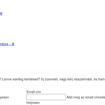
t? Lenne esetleg kérdésed? Írj üzenetet, vagy kérj visszahívást, és ha
Email cím
lyesen
Add meg az email címede
helyesen