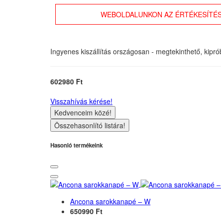
WEBOLDALUNKON AZ ÉRTÉKESÍTÉS
Ingyenes kiszállítás országosan - megtekinthető, kipr
602980 Ft
Visszahívás kérése!
Kedvenceim közé!
Összehasonlító listára!
Hasonló termékeink
Ancona sarokkanapé – W
650990 Ft