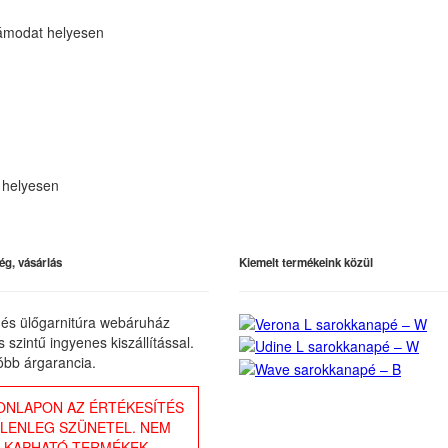
ámodat helyesen
 helyesen
ég, vásárlás
Kiemelt termékeink közül
és ülőgarnitúra webáruház
 szintű ingyenes kiszállítással.
óbb árgarancia.
ONLAPON AZ ÉRTÉKESÍTÉS
ELENLEG SZÜNETEL. NEM
KAPHATÓ TERMÉKEK.