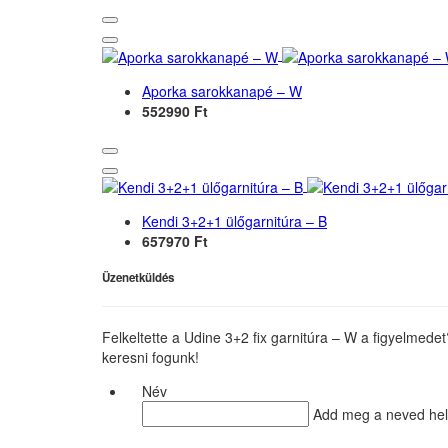
Aporka sarokkanapé – W
552990 Ft
Kendi 3+2+1 ülőgarnitúra – B
657970 Ft
Üzenetküldés
Felkeltette a Udine 3+2 fix garnitúra – W a figyelmede
keresni fogunk!
Név
Add meg a neved he