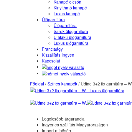
Kanapé olcsón
Kinyitható kanapé
Luxus kanapé
Ülőgarnitúra
Ülőgarnitúra
Sarok ülőgarnitúra
U alakú ülőgarnitúra
Luxus ülőgarnitúra
Franciaágy
Kiszállítás Ingyen
Kapcsolat
Főoldal
/
Színes kanapék
/
Udine 3+2 fix garnitúra – W 
Legolcsóbb árgarancia
Ingyenes szállítás Magyarországon
Import minőség