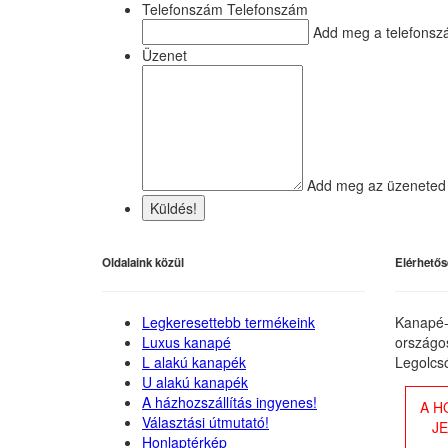
Telefonszám Telefonszám
Add meg a telefonsz
Üzenet
Add meg az üzeneted
Küldés!
Oldalaink közül
Elérhetős
Legkeresettebb termékeink
Kanapé-
Luxus kanapé
országos
L alakú kanapék
Legolcs
U alakú kanapék
A házhozszállítás ingyenes!
A H
Választási útmutató!
J
Honlaptérkép