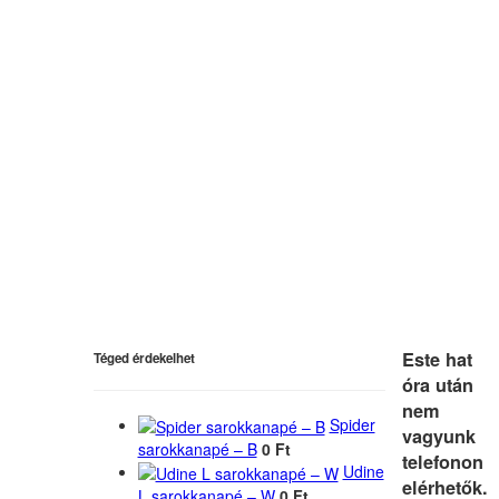
Este hat
Téged érdekelhet
óra után
nem
Spider
vagyunk
sarokkanapé – B
0 Ft
telefonon
Udine
elérhetők.
L sarokkanapé – W
0 Ft