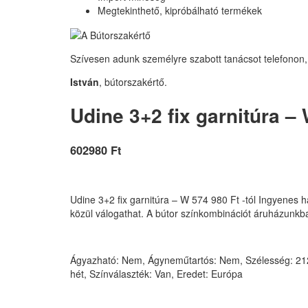
Megtekinthető, kipróbálható termékek
Szívesen adunk személyre szabott tanácsot telefonon,
István
, bútorszakértő.
Udine 3+2 fix garnitúra – W
602980 Ft
Udine 3+2 fix garnitúra – W 574 980 Ft -tól Ingyenes há
közül válogathat. A bútor színkombinációt áruházun
Ágyazható: Nem, Ágyneműtartós: Nem, Szélesség: 212, 
hét, Színválaszték: Van, Eredet: Európa