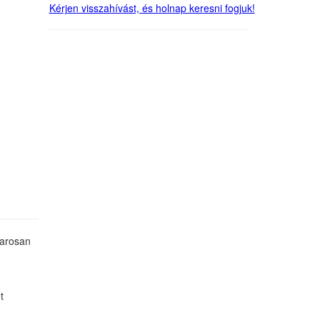
Kérjen visszahívást, és holnap keresni fogjuk!
marosan
t