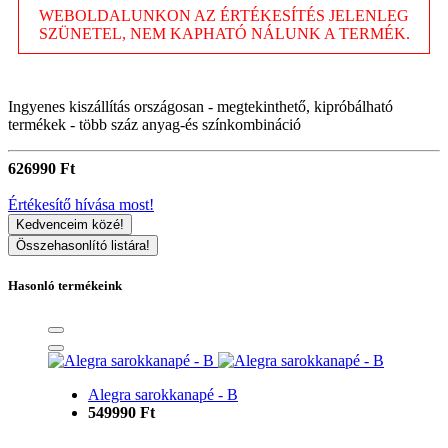
WEBOLDALUNKON AZ ÉRTÉKESÍTÉS JELENLEG
SZÜNETEL, NEM KAPHATÓ NÁLUNK A TERMÉK.
Ingyenes kiszállítás országosan - megtekinthető, kipróbálható
termékek - több száz anyag-és színkombináció
626990 Ft
Értékesítő hívása most!
Kedvenceim közé!
Összehasonlító listára!
Hasonló termékeink
Alegra sarokkanapé - B
549990 Ft