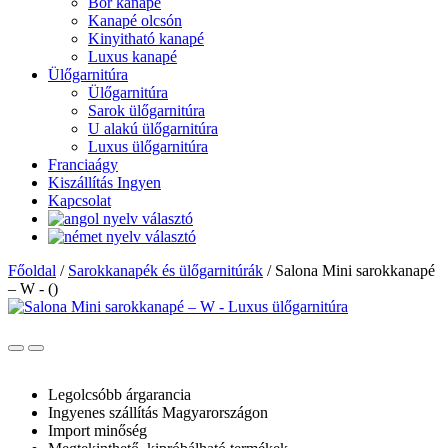
Bőr kanapé
Kanapé olcsón
Kinyitható kanapé
Luxus kanapé
Ülőgarnitúra
Ülőgarnitúra
Sarok ülőgarnitúra
U alakú ülőgarnitúra
Luxus ülőgarnitúra
Franciaágy
Kiszállítás Ingyen
Kapcsolat
Főoldal
/
Sarokkanapék és ülőgarnitúrák
/
Salona Mini sarokkanapé
– W - ()
Legolcsóbb árgarancia
Ingyenes szállítás Magyarországon
Import minőség