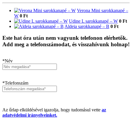
Verona Mini sarokkanapé –
W
0 Ft
Udine L sarokkanapé – W
0 Ft
Aldeia sarokkanapé – B
0 Ft
Este hat óra után nem vagyunk telefonon elérhetők.
Add meg a telefonszámodat, és visszahívunk holnap!
*Név
*Telefonszám
Az űrlap elküldésével igazolja, hogy tudomásul vette
az
adatvédelmi irányelveinket.