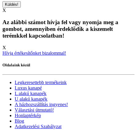
X
Az alábbi számot hívja fel vagy nyomja meg a
gombot, amennyiben érdeklődik a kiszemelt
terémkkel kapcsolatban!
X
Hívja értékesítőnket bizalommal!
Oldalaink közül
Legkeresettebb termékeink
Luxus kanapé
L alakú kanapék
U alakú kanapék
A házhozszállítás ingyenes!
Választási útmutató!
Honlaptérkép
Blog
Adatkezelési Szabályzat