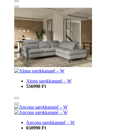
Alona sarokkanapé – W
556990 Ft
Ancona sarokkanapé – W
650990 Ft