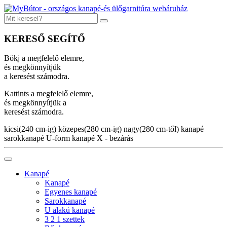
KERESŐ SEGÍTŐ
Bökj a megfelelő elemre,
és megkönnyítjük
a keresést számodra.
Kattints a megfelelő elemre,
és megkönnyítjük a
keresést számodra.
kicsi(240 cm-ig)
közepes(280 cm-ig)
nagy(280 cm-től)
kanapé
sarokkanapé
U-form kanapé
X - bezárás
Kanapé
Kanapé
Egyenes kanapé
Sarokkanapé
U alakú kanapé
3 2 1 szettek