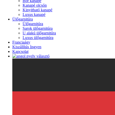
Bőr kanapé
Kanapé olcsón
Kinyitható kanapé
Luxus kanapé
Ülőgarnitúra
Ülőgarnitúra
Sarok ülőgarnitúra
U alakú ülőgarnitúra
Luxus ülőgarnitúra
Franciaágy
Kiszállítás Ingyen
Kapcsolat