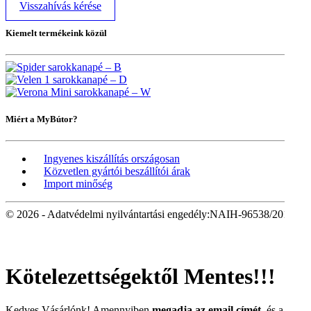
Visszahívás kérése
Kiemelt termékeink közül
Miért a MyBútor?
Ingyenes kiszállítás országosan
Közvetlen gyártói beszállítói árak
Import minőség
© 2026 - Adatvédelmi nyilvántartási engedély:NAIH-96538/2016
Kötelezettségektől Mentes!!!
Kedves Vásárlónk! Amennyiben
megadja az email címét
, és a