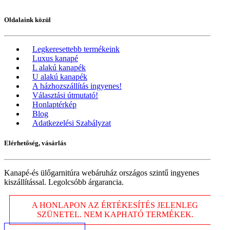
Oldalaink közül
Legkeresettebb termékeink
Luxus kanapé
L alakú kanapék
U alakú kanapék
A házhozszállítás ingyenes!
Választási útmutató!
Honlaptérkép
Blog
Adatkezelési Szabályzat
Elérhetőség, vásárlás
Kanapé-és ülőgarnitúra webáruház országos szintű ingyenes
kiszállítással. Legolcsóbb árgarancia.
A HONLAPON AZ ÉRTÉKESÍTÉS JELENLEG
SZÜNETEL. NEM KAPHATÓ TERMÉKEK.