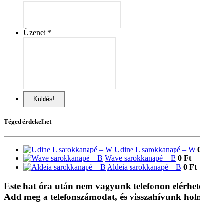
Üzenet
Küldés!
Téged érdekelhet
Udine L sarokkanapé – W
0 Ft
Wave sarokkanapé – B
0 Ft
Aldeia sarokkanapé – B
0 Ft
Este hat óra után nem vagyunk telefonon elérhetők.
Add meg a telefonszámodat, és visszahívunk holnap!