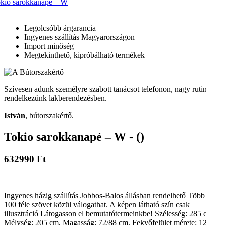
Legolcsóbb árgarancia
Ingyenes szállítás Magyarországon
Import minőség
Megtekinthető, kipróbálható termékek
Szívesen adunk személyre szabott tanácsot telefonon, nagy rutinnal
rendelkezünk lakberendezésben.
István
, bútorszakértő.
Tokio sarokkanapé – W - ()
632990 Ft
Ingyenes házig szállítás Jobbos-Balos állásban rendelhető Több mint
100 féle szövet közül válogathat. A képen látható szín csak
illusztráció Látogasson el bemutatótermeinkbe! Szélesség: 285 cm,
Mélység: 205 cm, Magasság: 72/88 cm, Fekvőfelület mérete: 125 x