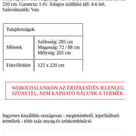
220 cm. Garancia: 1 év. Átlagos szállítási idő: 4-6 hét.
Színválaszték: Van.
Tulajdonságok
Szélesség: 285 cm
Méretek
Magasság: 72 / 88 cm
Mélység: 205 cm
Fekvőfelület
125 x 220 cm
WEBOLDALUNKON AZ ÉRTÉKESÍTÉS JELENLEG
SZÜNETEL, NEM KAPHATÓ NÁLUNK A TERMÉK.
Ingyenes kiszállítás országosan - megtekinthető, kipróbálható
termékek - több száz anyag-és színkombináció