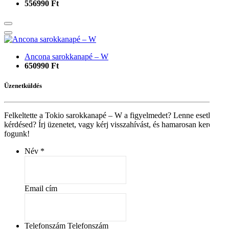
556990 Ft
Ancona sarokkanapé – W
650990 Ft
Üzenetküldés
Felkeltette a Tokio sarokkanapé – W a figyelmedet? Lenne esetleg
kérdésed? Írj üzenetet, vagy kérj visszahívást, és hamarosan keresni
fogunk!
Név
Email cím
Telefonszám Telefonszám