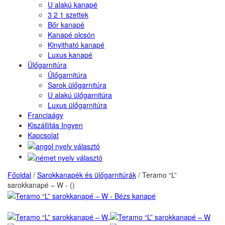
U alakú kanapé
3 2 1 szettek
Bőr kanapé
Kanapé olcsón
Kinyitható kanapé
Luxus kanapé
Ülőgarnitúra
Ülőgarnitúra
Sarok ülőgarnitúra
U alakú ülőgarnitúra
Luxus ülőgarnitúra
Franciaágy
Kiszállítás Ingyen
Kapcsolat
Főoldal
/
Sarokkanapék és ülőgarnitúrák
/
Teramo “L”
sarokkanapé – W - ()