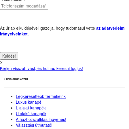
Az űrlap elküldésével igazolja, hogy tudomásul vette
az adatvédelmi
irányelveinket.
X
Kérjen visszahívást, és holnap keresni fogjuk!
Oldalaink közül
Legkeresettebb termékeink
Luxus kanapé
L alakú kanapék
U alakú kanapék
A házhozszállítás ingyenes!
Választási útmutató!