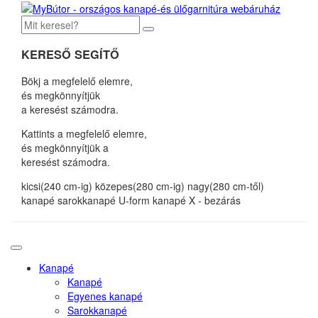
KERESŐ SEGÍTŐ
Bökj a megfelelő elemre,
és megkönnyítjük
a keresést számodra.
Kattints a megfelelő elemre,
és megkönnyítjük a
keresést számodra.
kicsi(240 cm-ig)
közepes(280 cm-ig)
nagy(280 cm-től)
kanapé
sarokkanapé
U-form kanapé
X - bezárás
Kanapé
Kanapé
Egyenes kanapé
Sarokkanapé