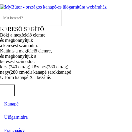
KERESŐ SEGÍTŐ
Bökj a megfelelő elemre,
és megkönnyítjük
a keresést számodra.
Kattints a megfelelő elemre,
és megkönnyítjük a
keresést számodra.
kicsi(240 cm-ig)
közepes(280 cm-ig)
nagy(280 cm-től)
kanapé
sarokkanapé
U-form kanapé
X - bezárás
Kanapé
Ülőgarnitúra
Franciaágy