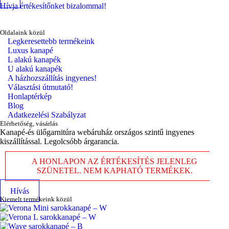
Hívja értékesítőnket bizalommal!
Oldalaink közül
Legkeresettebb termékeink
Luxus kanapé
L alakú kanapék
U alakú kanapék
A házhozszállítás ingyenes!
Választási útmutató!
Honlaptérkép
Blog
Adatkezelési Szabályzat
Elérhetőség, vásárlás
Kanapé-és ülőgarnitúra webáruház országos szintű ingyenes
kiszállítással. Legolcsóbb árgarancia.
A HONLAPON AZ ÉRTÉKESÍTÉS JELENLEG
SZÜNETEL. NEM KAPHATÓ TERMÉKEK.
Hívás
Kiemelt termékeink közül