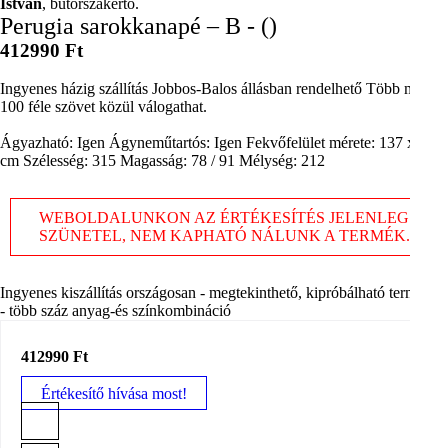
István
, bútorszakértő.
Perugia sarokkanapé – B - ()
412990 Ft
Ingyenes házig szállítás Jobbos-Balos állásban rendelhető Több mint
100 féle szövet közül válogathat.
Ágyazható: Igen Ágyneműtartós: Igen Fekvőfelület mérete: 137 x 248
cm Szélesség: 315 Magasság: 78 / 91 Mélység: 212
WEBOLDALUNKON AZ ÉRTÉKESÍTÉS JELENLEG
SZÜNETEL, NEM KAPHATÓ NÁLUNK A TERMÉK.
Ingyenes kiszállítás országosan - megtekinthető, kipróbálható termékek
- több száz anyag-és színkombináció
412990 Ft
Értékesítő hívása most!