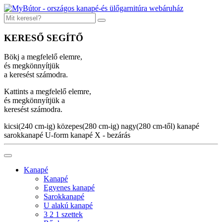
KERESŐ SEGÍTŐ
Bökj a megfelelő elemre,
és megkönnyítjük
a keresést számodra.
Kattints a megfelelő elemre,
és megkönnyítjük a
keresést számodra.
kicsi(240 cm-ig)
közepes(280 cm-ig)
nagy(280 cm-től)
kanapé
sarokkanapé
U-form kanapé
X - bezárás
Kanapé
Kanapé
Egyenes kanapé
Sarokkanapé
U alakú kanapé
3 2 1 szettek