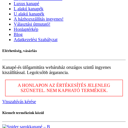
Luxus kanapé
L alakú kanapék
U alakú kanapék
A házhozszállítás ingyenes!
Választási útmutató!
Honlaptérkép
Blog
Adatkezelési Szabályzat
Elérhetőség, vásárlás
Kanapé-és ülőgarnitúra webáruház országos szintű ingyenes
kiszállítással. Legolcsóbb árgarancia.
A HONLAPON AZ ÉRTÉKESÍTÉS JELENLEG
SZÜNETEL. NEM KAPHATÓ TERMÉKEK.
Visszahívás kérése
Kiemelt termékeink közül