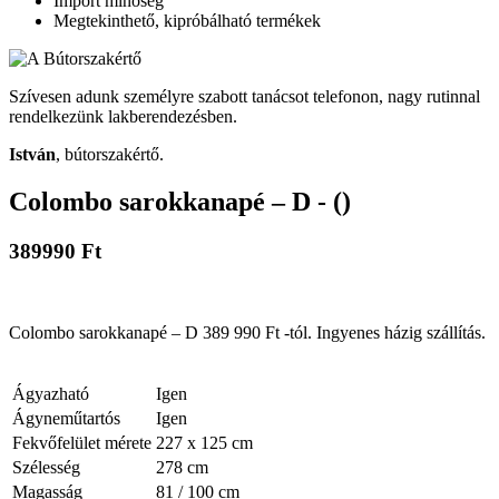
Import minőség
Megtekinthető, kipróbálható termékek
Szívesen adunk személyre szabott tanácsot telefonon, nagy rutinnal
rendelkezünk lakberendezésben.
István
, bútorszakértő.
Colombo sarokkanapé – D - ()
389990 Ft
Colombo sarokkanapé – D 389 990 Ft -tól. Ingyenes házig szállítás.
Ágyazható
Igen
Ágyneműtartós
Igen
Fekvőfelület mérete
227 x 125 cm
Szélesség
278 cm
Magasság
81 / 100 cm