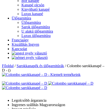
Bőr kanapé
Kanapé olcsón
Kinyitható kanapé
Luxus kanapé
Ülőgarnitúra
Ülőgarnitúra
Sarok ülőgarnitúra
U alakú ülőgarnitúra
Luxus ülőgarnitúra
Franciaágy
Kiszállítás Ingyen
Kapcsolat
Főoldal
/
Sarokkanapék és ülőgarnitúrák
/
Colombo sarokkanapé –
D - ()
Legolcsóbb árgarancia
Ingyenes szállítás Magyarországon