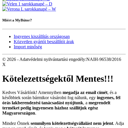
Miért a MyBútor?
Ingyenes kiszállítás országosan
Közvetlen gyártói beszállítói árak
Import minőség
© 2026 - Adatvédelmi nyilvántartási engedély:NAIH-96538/2016
X
Kötelezettségektől Mentes!!!
Kedves Vásárlónk! Amennyiben
megadja az email címét
, és a
későbbiek során bármikor vásárolni fog nálunk, egy
ingyenes, fél
órás lakberendezési tanácsadást nyújtunk
, a
megrendelt
terméket pedig ingyenesen házhoz szállítjuk egész
Magyarországon
.
Mindez Önnek
semmilyen kötelezettségvállalást nem jelent
. Adja