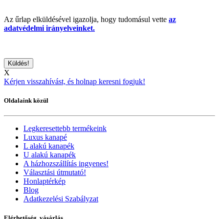
Az űrlap elküldésével igazolja, hogy tudomásul vette
az
adatvédelmi irányelveinket.
X
Kérjen visszahívást, és holnap keresni fogjuk!
Oldalaink közül
Legkeresettebb termékeink
Luxus kanapé
L alakú kanapék
U alakú kanapék
A házhozszállítás ingyenes!
Választási útmutató!
Honlaptérkép
Blog
Adatkezelési Szabályzat
Elérhetőség, vásárlás