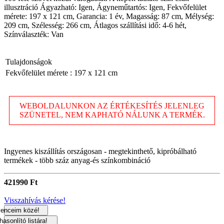
illusztráció Ágyazható: Igen, Ágyneműtartós: Igen, Fekvőfelület
mérete: 197 x 121 cm, Garancia: 1 év, Magasság: 87 cm, Mélység:
209 cm, Szélesség: 266 cm, Átlagos szállítási idő: 4-6 hét,
Színválaszték: Van
Tulajdonságok
Fekvőfelület mérete
: 197 x 121 cm
WEBOLDALUNKON AZ ÉRTÉKESÍTÉS JELENLEG
SZÜNETEL, NEM KAPHATÓ NÁLUNK A TERMÉK.
Ingyenes kiszállítás országosan - megtekinthető, kipróbálható
termékek - több száz anyag-és színkombináció
421990 Ft
Visszahívás kérése!
enceim közé!
asonlító listára!