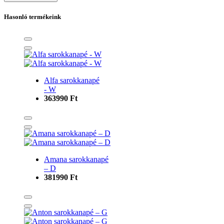
Hasonló termékeink
Alfa sarokkanapé
- W
363990 Ft
Amana sarokkanapé
– D
381990 Ft