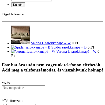
Küldés!
Téged érdekelhet
Salona L sarokkanapé – W
0 Ft
Spider sarokkanapé – B
0 Ft
Verona L sarokkanapé – W
0
Ft
Este hat óra után nem vagyunk telefonon elérhetők.
Add meg a telefonszámodat, és visszahívunk holnap!
*Név
*Telefonszám