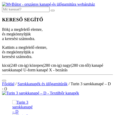
KERESŐ SEGÍTŐ
Bökj a megfelelő elemre,
és megkönnyítjük
a keresést számodra.
Kattints a megfelelő elemre,
és megkönnyítjük a
keresést számodra.
kicsi(240 cm-ig)
közepes(280 cm-ig)
nagy(280 cm-től)
kanapé
sarokkanapé
U-form kanapé
X - bezárás
Főoldal
/
Sarokkanapék és ülőgarnitúrák
/
Turin 3 sarokkanapé – D
- ()