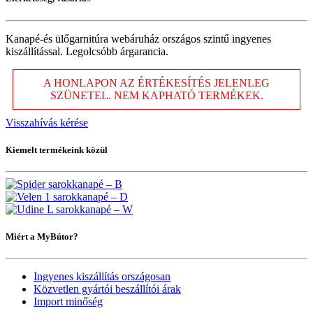
Kanapé-és ülőgarnitúra webáruház országos szintű ingyenes
kiszállítással. Legolcsóbb árgarancia.
A HONLAPON AZ ÉRTÉKESÍTÉS JELENLEG
SZÜNETEL. NEM KAPHATÓ TERMÉKEK.
Visszahívás kérése
Kiemelt termékeink közül
Miért a MyBútor?
Ingyenes kiszállítás országosan
Közvetlen gyártói beszállítói árak
Import minőség