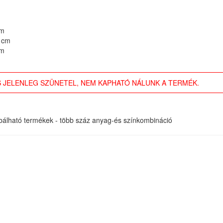
cm
 cm
cm
 JELENLEG SZÜNETEL, NEM KAPHATÓ NÁLUNK A TERMÉK.
óbálható termékek - több száz anyag-és színkombináció