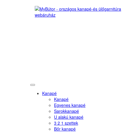
Kanapé
Kanapé
Egyenes kanapé
Sarokkanapé
U alakú kanapé
3 2 1 szettek
Bőr kanapé