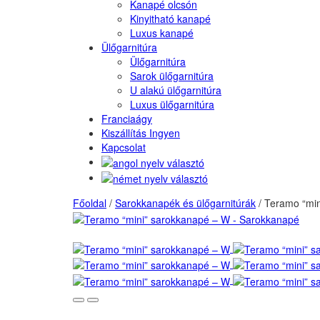
Kanapé olcsón
Kinyitható kanapé
Luxus kanapé
Ülőgarnitúra
Ülőgarnitúra
Sarok ülőgarnitúra
U alakú ülőgarnitúra
Luxus ülőgarnitúra
Franciaágy
Kiszállítás Ingyen
Kapcsolat
Főoldal
/
Sarokkanapék és ülőgarnitúrák
/
Teramo “min