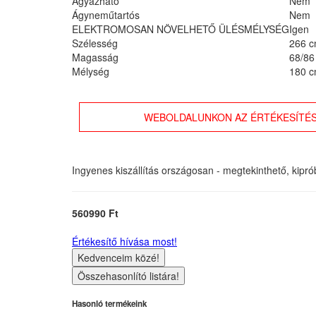
Ágyazható
Nem
Ágyneműtartós
Nem
ELEKTROMOSAN NÖVELHETŐ ÜLÉSMÉLYSÉG
Igen
Szélesség
266 
Magasság
68/86
Mélység
180 
WEBOLDALUNKON AZ ÉRTÉKESÍTÉS
Ingyenes kiszállítás országosan - megtekinthető, kipr
560990 Ft
Értékesítő hívása most!
Kedvenceim közé!
Összehasonlító listára!
Hasonló termékeink