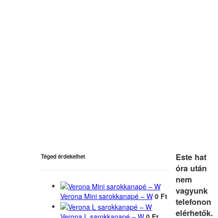
Este hat
Téged érdekelhet
óra után
nem
vagyunk
Verona Mini sarokkanapé – W
0 Ft
telefonon
elérhetők.
Verona L sarokkanapé – W
0 Ft