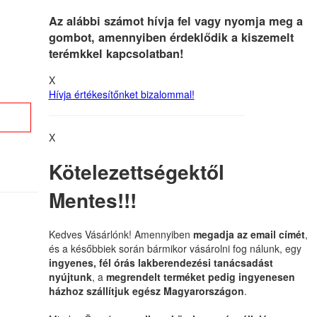
Az alábbi számot hívja fel vagy nyomja meg a
gombot, amennyiben érdeklődik a kiszemelt
terémkkel kapcsolatban!
X
Hívja értékesítőnket bizalommal!
X
Kötelezettségektől
Mentes!!!
Kedves Vásárlónk! Amennyiben
megadja az email címét
,
és a későbbiek során bármikor vásárolni fog nálunk, egy
ingyenes, fél órás lakberendezési tanácsadást
nyújtunk
, a
megrendelt terméket pedig ingyenesen
házhoz szállítjuk egész Magyarországon
.