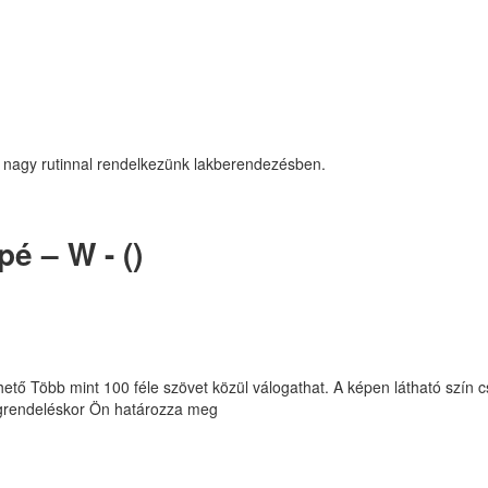
 nagy rutinnal rendelkezünk lakberendezésben.
é – W - ()
hető Több mint 100 féle szövet közül válogathat. A képen látható szín 
egrendeléskor Ön határozza meg