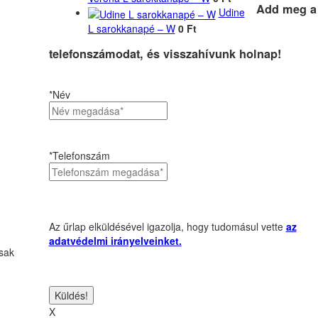
Add meg a
Udine
L sarokkanapé – W
0 Ft
telefonszámodat, és visszahívunk holnap!
*Név
*Telefonszám
Az űrlap elküldésével igazolja, hogy tudomásul vette
az
adatvédelmi irányelveinket.
csak
X