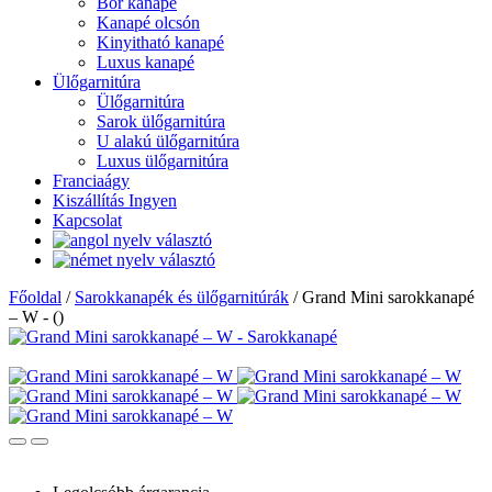
Bőr kanapé
Kanapé olcsón
Kinyitható kanapé
Luxus kanapé
Ülőgarnitúra
Ülőgarnitúra
Sarok ülőgarnitúra
U alakú ülőgarnitúra
Luxus ülőgarnitúra
Franciaágy
Kiszállítás Ingyen
Kapcsolat
Főoldal
/
Sarokkanapék és ülőgarnitúrák
/
Grand Mini sarokkanapé
– W - ()