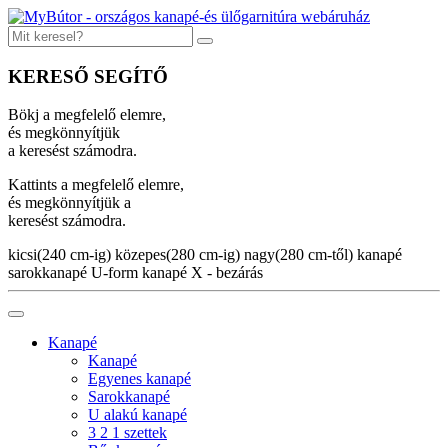
KERESŐ SEGÍTŐ
Bökj a megfelelő elemre,
és megkönnyítjük
a keresést számodra.
Kattints a megfelelő elemre,
és megkönnyítjük a
keresést számodra.
kicsi(240 cm-ig)
közepes(280 cm-ig)
nagy(280 cm-től)
kanapé
sarokkanapé
U-form kanapé
X - bezárás
Kanapé
Kanapé
Egyenes kanapé
Sarokkanapé
U alakú kanapé
3 2 1 szettek