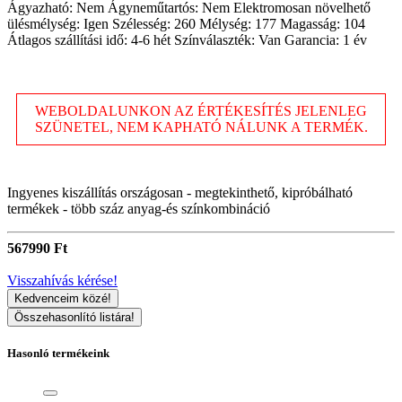
Ágyazható: Nem Ágyneműtartós: Nem Elektromosan növelhető
ülésmélység: Igen Szélesség: 260 Mélység: 177 Magasság: 104
Átlagos szállítási idő: 4-6 hét Színválaszték: Van Garancia: 1 év
WEBOLDALUNKON AZ ÉRTÉKESÍTÉS JELENLEG
SZÜNETEL, NEM KAPHATÓ NÁLUNK A TERMÉK.
Ingyenes kiszállítás országosan - megtekinthető, kipróbálható
termékek - több száz anyag-és színkombináció
567990 Ft
Visszahívás kérése!
Kedvenceim közé!
Összehasonlító listára!
Hasonló termékeink