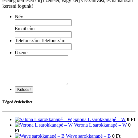
esetleg kérdésed? Írj üzenetet, vagy kérj visszahívást, és hamarosan
keresni fogunk!
Név
Email cím
Telefonszám Telefonszám
Üzenet
Küldés!
Téged érdekelhet
Salona L sarokkanapé – W
0 Ft
Verona L sarokkanapé – W
0
Ft
Wave sarokkanapé – B
0 Ft