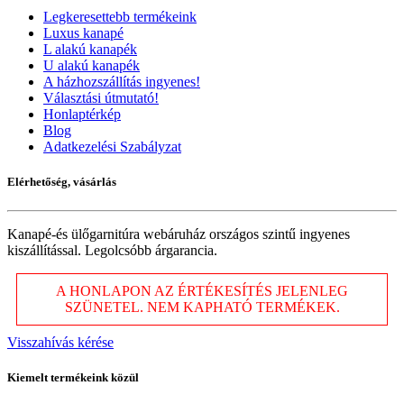
Legkeresettebb termékeink
Luxus kanapé
L alakú kanapék
U alakú kanapék
A házhozszállítás ingyenes!
Választási útmutató!
Honlaptérkép
Blog
Adatkezelési Szabályzat
Elérhetőség, vásárlás
Kanapé-és ülőgarnitúra webáruház országos szintű ingyenes
kiszállítással. Legolcsóbb árgarancia.
A HONLAPON AZ ÉRTÉKESÍTÉS JELENLEG
SZÜNETEL. NEM KAPHATÓ TERMÉKEK.
Visszahívás kérése
Kiemelt termékeink közül