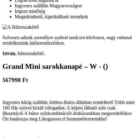
Legolcsóbb árgarancia
Ingyenes szállítás Magyarországon
Import minőség
Megtekinthető, kipróbálható termékek
Szívesen adunk személyre szabott tanácsot telefonon, nagy rutinnal
rendelkezünk lakberendezésben.
István
, bútorszakértő.
Grand Mini sarokkanapé – W - ()
567990 Ft
Ingyenes házig szállítás Jobbos-Balos állásban rendelhető Több mint
100 féle szövet közül válogathat. A képen látható szín csak
illusztráció A bútor színkombinációt áruházunkban megrendeléskor
Ön határozza meg Látogasson el bemutatótermeinkbe!