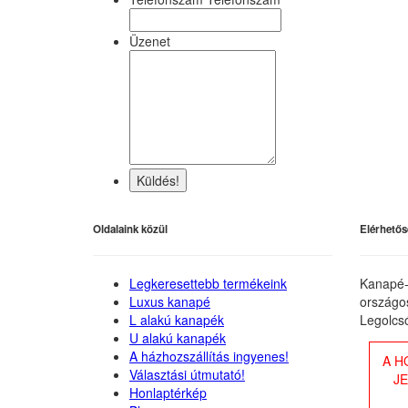
Üzenet
Küldés!
Oldalaink közül
Elérhetős
Legkeresettebb termékeink
Kanapé-
Luxus kanapé
országos
L alakú kanapék
Legolcs
U alakú kanapék
A házhozszállítás ingyenes!
A H
Választási útmutató!
J
Honlaptérkép