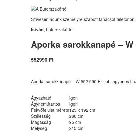
Szívesen adunk személyre szabott tanácsot telefonon,
István
, bútorszakértő.
Aporka sarokkanapé – W -
552990 Ft
Aporka sarokkanapé – W 552 990 Ft -tól. Ingyenes házi
Ágyazható
Igen
Ágyneműtartós
Igen
Fekvőfelület mérete
125 x 192 cm
Szélesség
260 cm
Magasság
95 cm
Mélység
215 cm