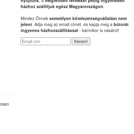
nyújtunk
, a
megrendelt terméket pedig ingyenesen
házhoz szállítjuk egész Magyarországon
.
Mindez Önnek
semmilyen kötelezettségvállalást nem
jelent
. Adja meg az email címét, és kapja meg a
bútorát
ingyenes házhozszállítással
- bármikor is vásárol!
rosan