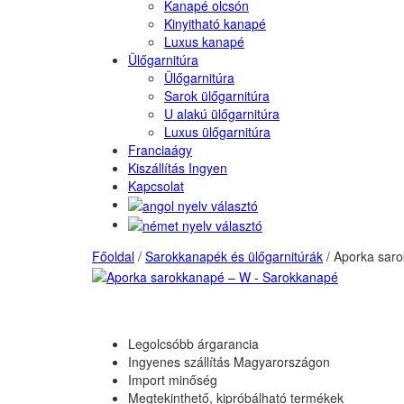
Kanapé olcsón
Kinyitható kanapé
Luxus kanapé
Ülőgarnitúra
Ülőgarnitúra
Sarok ülőgarnitúra
U alakú ülőgarnitúra
Luxus ülőgarnitúra
Franciaágy
Kiszállítás Ingyen
Kapcsolat
Főoldal
/
Sarokkanapék és ülőgarnitúrák
/
Aporka saro
Legolcsóbb árgarancia
Ingyenes szállítás Magyarországon
Import minőség
Megtekinthető, kipróbálható termékek