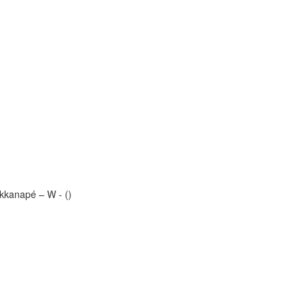
kkanapé – W - ()