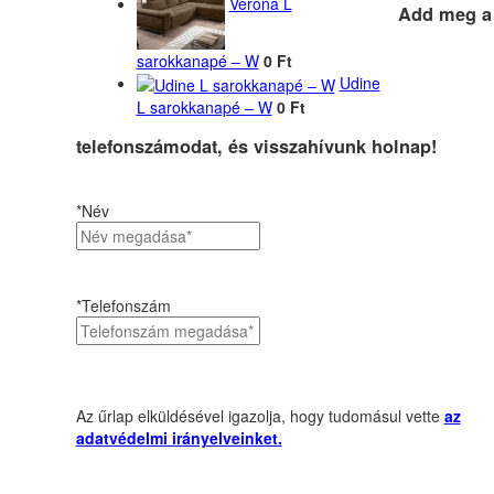
Verona L
Add meg a
sarokkanapé – W
0 Ft
Udine
L sarokkanapé – W
0 Ft
telefonszámodat, és visszahívunk holnap!
*Név
*Telefonszám
Az űrlap elküldésével igazolja, hogy tudomásul vette
az
adatvédelmi irányelveinket.