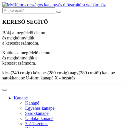
KERESŐ SEGÍTŐ
Bökj a megfelelő elemre,
és megkönnyítjük
a keresést számodra.
Kattints a megfelelő elemre,
és megkönnyítjük a
keresést számodra.
kicsi(240 cm-ig)
közepes(280 cm-ig)
nagy(280 cm-től)
kanapé
sarokkanapé
U-form kanapé
X - bezárás
Kanapé
Kanapé
Egyenes kanapé
Sarokkanapé
U alakú kanapé
3 2 1 szettek