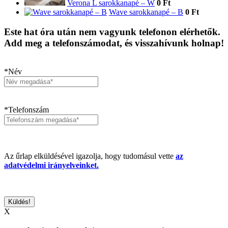
Verona L sarokkanapé – W
0 Ft
Wave sarokkanapé – B
0 Ft
Este hat óra után nem vagyunk telefonon elérhetők.
Add meg a telefonszámodat, és visszahívunk holnap!
*Név
*Telefonszám
Az űrlap elküldésével igazolja, hogy tudomásul vette
az
adatvédelmi irányelveinket.
X