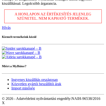
kiszállítással. Legolcsóbb árgarancia.
A HONLAPON AZ ÉRTÉKESÍTÉS JELENLEG
SZÜNETEL. NEM KAPHATÓ TERMÉKEK.
Hívás
Kiemelt termékeink közül
Miért a MyBútor?
Ingyenes kiszállítás országosan
Közvetlen gyártói beszállítói árak
Import minőség
© 2026 - Adatvédelmi nyilvántartási engedély:NAIH-96538/2016
X