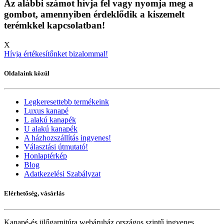
Az alábbi számot hívja fel vagy nyomja meg a
gombot, amennyiben érdeklődik a kiszemelt
terémkkel kapcsolatban!
X
Hívja értékesítőnket bizalommal!
Oldalaink közül
Legkeresettebb termékeink
Luxus kanapé
L alakú kanapék
U alakú kanapék
A házhozszállítás ingyenes!
Választási útmutató!
Honlaptérkép
Blog
Adatkezelési Szabályzat
Elérhetőség, vásárlás
Kanapé-és ülőgarnitúra webáruház országos szintű ingyenes