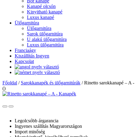
Bőr kanapé
Kanapé olcsón
Kinyitható kanapé
Luxus kanapé
Ülőgarnitúra
Ülőgarnitúra
Sarok ülőgarnitúra
U alakú ülőgarnitúra
Luxus ülőgarnitúra
Franciaágy
Kiszállítás Ingyen
Kapcsolat
Főoldal
/
Sarokkanapék és ülőgarnitúrák
/
Rinetto sarokkanapé – A -
()
Legolcsóbb árgarancia
Ingyenes szállítás Magyarországon
Import minőség