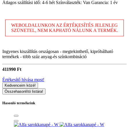
Átlagos szállítási idő: 4-6 hét Színválaszték: Van Garancia: 1 év
WEBOLDALUNKON AZ ÉRTÉKESÍTÉS JELENLEG
SZÜNETEL, NEM KAPHATÓ NÁLUNK A TERMÉK.
Ingyenes kiszállítás országosan - megtekinthető, kipróbálható
termékek - több száz anyag-és színkombináció
411990 Ft
Értékesítő hívása most!
Kedvenceim közé!
Összehasonlító listára!
Hasonló termékeink