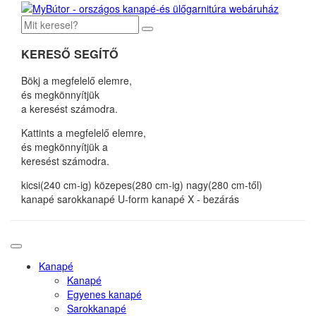
KERESŐ SEGÍTŐ
Bökj a megfelelő elemre,
és megkönnyítjük
a keresést számodra.
Kattints a megfelelő elemre,
és megkönnyítjük a
keresést számodra.
kicsi(240 cm-ig)
közepes(280 cm-ig)
nagy(280 cm-től)
kanapé
sarokkanapé
U-form kanapé
X - bezárás
Kanapé
Kanapé
Egyenes kanapé
Sarokkanapé