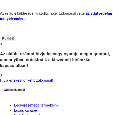
Az űrlap elküldésével igazolja, hogy tudomásul vette
az adatvédelmi
irányelveinket.
X
Az alábbi számot hívja fel vagy nyomja meg a gombot,
amennyiben érdeklődik a kiszemelt terémkkel
kapcsolatban!
X
Hívja értékesítőnket bizalommal!
Oldalaink közül
Legkeresettebb termékeink
Luxus kanapé