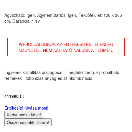
Ágyazható: Igen, Ágyneműtartós: Igen, Fekvőfelület: 126 x 205
cm, Garancia: 1 év
WEBOLDALUNKON AZ ÉRTÉKESÍTÉS JELENLEG
SZÜNETEL, NEM KAPHATÓ NÁLUNK A TERMÉK.
Ingyenes kiszállítás országosan - megtekinthető, kipróbálható
termékek - több száz anyag-és színkombináció
411990 Ft
Értékesítő hívása most!
Kedvenceim közé!
Összehasonlító listára!