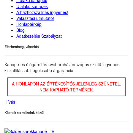
L alakú kanapék
U alakú kanapék
A házhozszállítás ingyenes!
Választási útmutató!
Honlaptérkép
Blog
Adatkezelési Szabályzat
Elérhetőség, vásárlás
Kanapé-és ülőgarnitúra webáruház országos szintű ingyenes
kiszállítással. Legolcsóbb árgarancia.
A HONLAPON AZ ÉRTÉKESÍTÉS JELENLEG SZÜNETEL.
NEM KAPHATÓ TERMÉKEK.
Hívás
Kiemelt termékeink közül