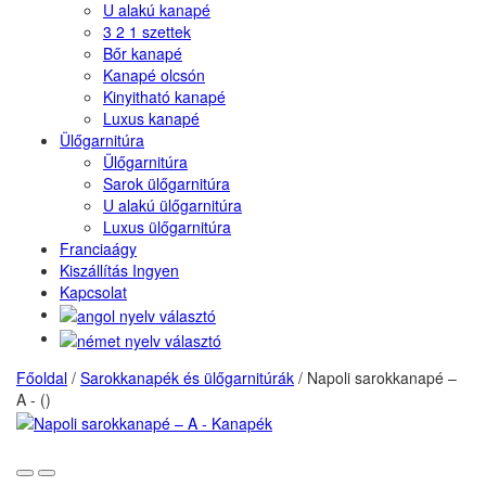
U alakú kanapé
3 2 1 szettek
Bőr kanapé
Kanapé olcsón
Kinyitható kanapé
Luxus kanapé
Ülőgarnitúra
Ülőgarnitúra
Sarok ülőgarnitúra
U alakú ülőgarnitúra
Luxus ülőgarnitúra
Franciaágy
Kiszállítás Ingyen
Kapcsolat
Főoldal
/
Sarokkanapék és ülőgarnitúrák
/
Napoli sarokkanapé –
A - ()