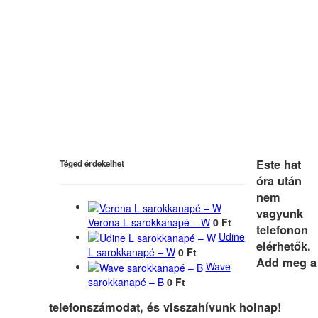
Este hat
Téged érdekelhet
óra után
nem
vagyunk
Verona L sarokkanapé – W
0 Ft
telefonon
Udine
elérhetők.
L sarokkanapé – W
0 Ft
Add meg a
Wave
sarokkanapé – B
0 Ft
telefonszámodat, és visszahívunk holnap!