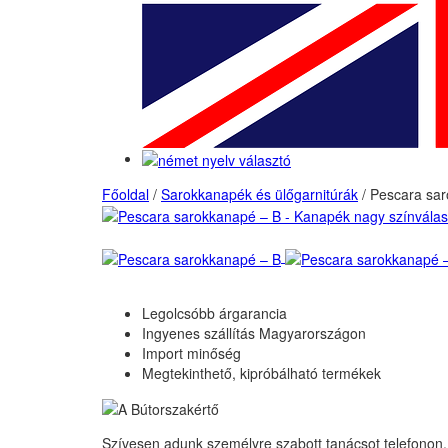
Főoldal
/
Sarokkanapék és ülőgarnitúrák
/
Pescara sar
Legolcsóbb árgarancia
Ingyenes szállítás Magyarországon
Import minőség
Megtekinthető, kipróbálható termékek
Szívesen adunk személyre szabott tanácsot telefonon,