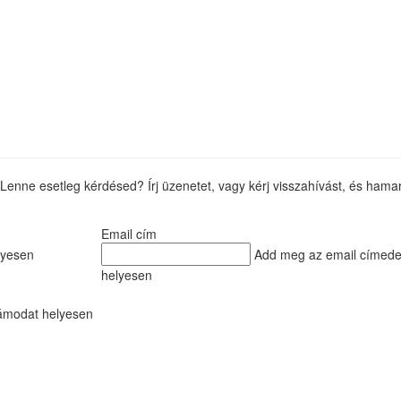
Lenne esetleg kérdésed? Írj üzenetet, vagy kérj visszahívást, és ham
Email cím
lyesen
Add meg az email címede
helyesen
ámodat helyesen