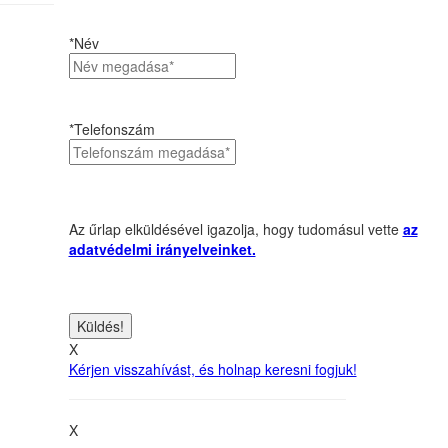
*Név
*Telefonszám
Az űrlap elküldésével igazolja, hogy tudomásul vette
az
adatvédelmi irányelveinket.
X
Kérjen visszahívást, és holnap keresni fogjuk!
X