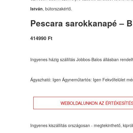
István
, bútorszakértő.
Pescara sarokkanapé – B -
414990 Ft
Ingyenes házig szállítás Jobbos-Balos állásban rendel
Ágyazható: Igen Ágyneműtartós: Igen Fekvőfelület mé
WEBOLDALUNKON AZ ÉRTÉKESÍTÉS
Ingyenes kiszállítás országosan - megtekinthető, kipr