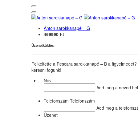
Anton sarokkanapé – G
469990 Ft
Üzenetküldés
Felkeltette a Pescara sarokkanapé – B a figyelmedet? 
keresni fogunk!
Név
Add meg a neved he
Telefonszám Telefonszám
Add meg a telefonsz
Üzenet