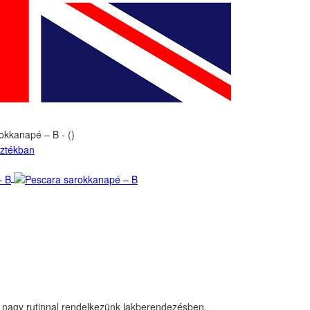
okkanapé – B - ()
 nagy rutinnal rendelkezünk lakberendezésben.