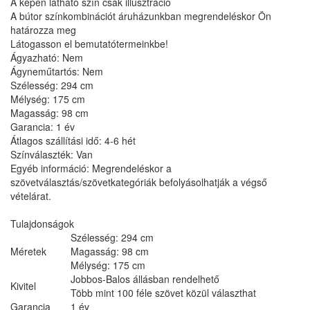
A képen látható szín csak illusztráció
A bútor színkombinációt áruházunkban megrendeléskor Ön
határozza meg
Látogasson el bemutatótermeinkbe!
Ágyazható: Nem
Ágyneműtartós: Nem
Szélesség: 294 cm
Mélység: 175 cm
Magasság: 98 cm
Garancia: 1 év
Átlagos szállítási idő: 4-6 hét
Színválaszték: Van
Egyéb információ: Megrendeléskor a
szövetválasztás/szövetkategóriák befolyásolhatják a végső
vételárat.
Tulajdonságok
Szélesség: 294 cm
Méretek
Magasság: 98 cm
Mélység: 175 cm
Jobbos-Balos állásban rendelhető
Kivitel
Több mint 100 féle szövet közül választhat
Garancia
1 év