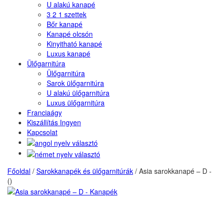
U alakú kanapé
3 2 1 szettek
Bőr kanapé
Kanapé olcsón
Kinyitható kanapé
Luxus kanapé
Ülőgarnitúra
Ülőgarnitúra
Sarok ülőgarnitúra
U alakú ülőgarnitúra
Luxus ülőgarnitúra
Franciaágy
Kiszállítás Ingyen
Kapcsolat
Főoldal
/
Sarokkanapék és ülőgarnitúrák
/
Asia sarokkanapé – D -
()