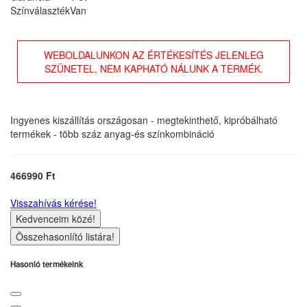
Színválaszték
Van
WEBOLDALUNKON AZ ÉRTÉKESÍTÉS JELENLEG
SZÜNETEL, NEM KAPHATÓ NÁLUNK A TERMÉK.
Ingyenes kiszállítás országosan - megtekinthető, kipróbálható
termékek - több száz anyag-és színkombináció
466990 Ft
Visszahívás kérése!
Kedvenceim közé!
Összehasonlító listára!
Hasonló termékeink