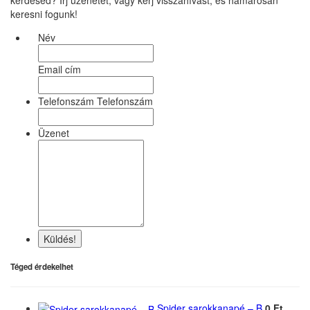
kérdésed? Írj üzenetet, vagy kérj visszahívást, és hamarosan
keresni fogunk!
Név
Email cím
Telefonszám Telefonszám
Üzenet
Küldés!
Téged érdekelhet
Spider sarokkanapé – B
0 Ft