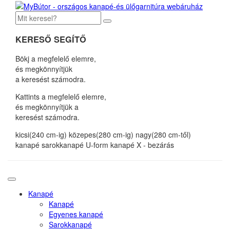
KERESŐ SEGÍTŐ
Bökj a megfelelő elemre,
és megkönnyítjük
a keresést számodra.
Kattints a megfelelő elemre,
és megkönnyítjük a
keresést számodra.
kicsi(240 cm-ig)
közepes(280 cm-ig)
nagy(280 cm-től)
kanapé
sarokkanapé
U-form kanapé
X - bezárás
Kanapé
Kanapé
Egyenes kanapé
Sarokkanapé