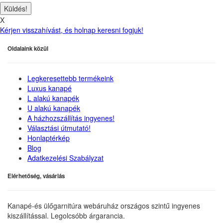
X
Kérjen visszahívást, és holnap keresni fogjuk!
Oldalaink közül
Legkeresettebb termékeink
Luxus kanapé
L alakú kanapék
U alakú kanapék
A házhozszállítás ingyenes!
Választási útmutató!
Honlaptérkép
Blog
Adatkezelési Szabályzat
Elérhetőség, vásárlás
Kanapé-és ülőgarnitúra webáruház országos szintű ingyenes
kiszállítással. Legolcsóbb árgarancia.