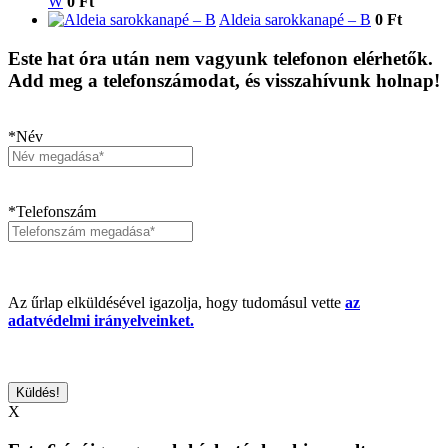
W
0 Ft
Aldeia sarokkanapé – B
0 Ft
Este hat óra után nem vagyunk telefonon elérhetők.
Add meg a telefonszámodat, és visszahívunk holnap!
*Név
*Telefonszám
Az űrlap elküldésével igazolja, hogy tudomásul vette
az
adatvédelmi irányelveinket.
X