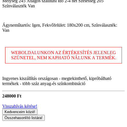
Mélység 245 Átlagos szállítási idő 2-4 hét Szélesség 205
Színválaszték Van
Ágyneműtartós: Igen, Fekvőfelület: 180x200 cm, Színválaszték:
Van
WEBOLDALUNKON AZ ÉRTÉKESÍTÉS JELENLEG
SZÜNETEL, NEM KAPHATÓ NÁLUNK A TERMÉK.
Ingyenes kiszállítás országosan - megtekinthető, kipróbálható
termékek - több száz anyag-és színkombináció
248000 Ft
Visszahívás kérése!
Kedvenceim közé!
Összehasonlító listára!