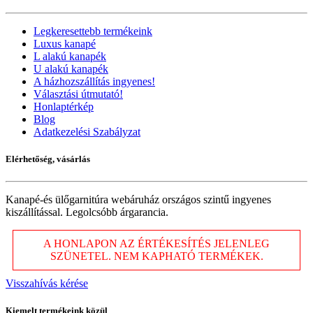
Legkeresettebb termékeink
Luxus kanapé
L alakú kanapék
U alakú kanapék
A házhozszállítás ingyenes!
Választási útmutató!
Honlaptérkép
Blog
Adatkezelési Szabályzat
Elérhetőség, vásárlás
Kanapé-és ülőgarnitúra webáruház országos szintű ingyenes
kiszállítással. Legolcsóbb árgarancia.
A HONLAPON AZ ÉRTÉKESÍTÉS JELENLEG
SZÜNETEL. NEM KAPHATÓ TERMÉKEK.
Visszahívás kérése
Kiemelt termékeink közül