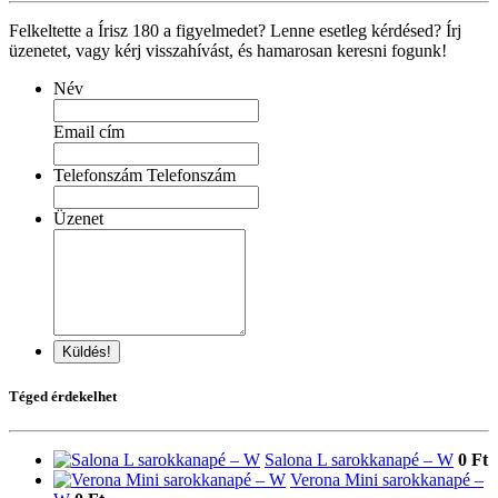
Felkeltette a Írisz 180 a figyelmedet? Lenne esetleg kérdésed? Írj
üzenetet, vagy kérj visszahívást, és hamarosan keresni fogunk!
Név
Email cím
Telefonszám Telefonszám
Üzenet
Küldés!
Téged érdekelhet
Salona L sarokkanapé – W
0 Ft
Verona Mini sarokkanapé –