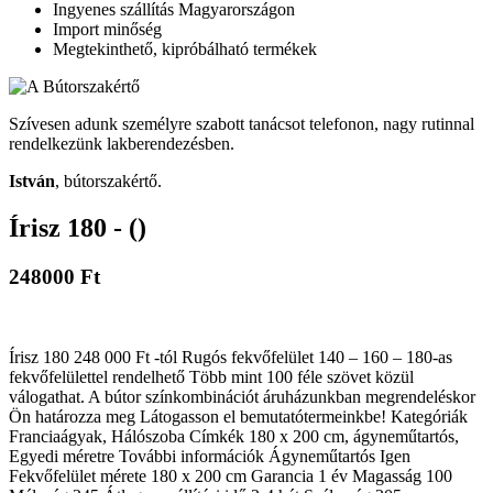
Ingyenes szállítás Magyarországon
Import minőség
Megtekinthető, kipróbálható termékek
Szívesen adunk személyre szabott tanácsot telefonon, nagy rutinnal
rendelkezünk lakberendezésben.
István
, bútorszakértő.
Írisz 180 - ()
248000 Ft
Írisz 180 248 000 Ft -tól Rugós fekvőfelület 140 – 160 – 180-as
fekvőfelülettel rendelhető Több mint 100 féle szövet közül
válogathat. A bútor színkombinációt áruházunkban megrendeléskor
Ön határozza meg Látogasson el bemutatótermeinkbe! Kategóriák
Franciaágyak, Hálószoba Címkék 180 x 200 cm, ágyneműtartós,
Egyedi méretre További információk Ágyneműtartós Igen
Fekvőfelület mérete 180 x 200 cm Garancia 1 év Magasság 100