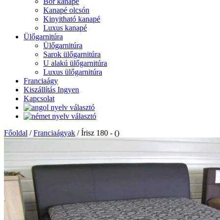
Bőr kanapé
Kanapé olcsón
Kinyitható kanapé
Luxus kanapé
Ülőgarnitúra
Ülőgarnitúra
Sarok ülőgarnitúra
U alakú ülőgarnitúra
Luxus ülőgarnitúra
Franciaágy
Kiszállítás Ingyen
Kapcsolat
Főoldal
/
Franciaágyak
/
Írisz 180 - ()