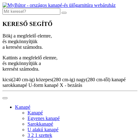
KERESŐ SEGÍTŐ
Bökj a megfelelő elemre,
és megkönnyítjük
a keresést számodra.
Kattints a megfelelő elemre,
és megkönnyítjük a
keresést számodra.
kicsi(240 cm-ig)
közepes(280 cm-ig)
nagy(280 cm-től)
kanapé
sarokkanapé
U-form kanapé
X - bezárás
Kanapé
Kanapé
Egyenes kanapé
Sarokkanapé
U alakú kanapé
3 2 1 szettek