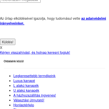
Az űrlap elküldésével igazolja, hogy tudomásul vette
az adatvédelmi
irányelveinket.
X
Kérjen visszahívást, és holnap keresni fogjuk!
Oldalaink közül
Legkeresettebb termékeink
Luxus kanapé
L alakú kanapék
U alakú kanapék
A házhozszállítás ingyenes!
Választási útmutató!
Honlaptérkép