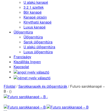
U alakú kanapé
3 2 1 szettek
Bőr kanapé
Kanapé olcsón
Kinyitható kanapé
Luxus kanapé
Ülőgarnitúra
Ülőgarnitúra
Sarok ülőgarnitúra
U alakú ülőgarnitúra
Luxus ülőgarnitúra
Franciaágy
Kiszállítás Ingyen
Kapcsolat
Főoldal
/
Sarokkanapék és ülőgarnitúrák
/
Futuro sarokkanapé –
B - ()