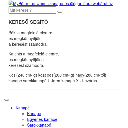
KERESŐ SEGÍTŐ
Bökj a megfelelő elemre,
és megkönnyítjük
a keresést számodra.
Kattints a megfelelő elemre,
és megkönnyítjük a
keresést számodra.
kicsi(240 cm-ig)
közepes(280 cm-ig)
nagy(280 cm-től)
kanapé
sarokkanapé
U-form kanapé
X - bezárás
Kanapé
Kanapé
Egyenes kanapé
Sarokkanapé